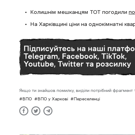
Колишнім мешканцям ТОТ погодили
по
На Харківщині ціни на однокімнатні ква
Якщо ти знайшов помилку, виділи потрібний фрагмент та
ВПО
ВПО у Харкові
Переселенці