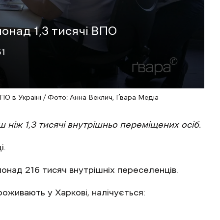
онад 1,3 тисячі ВПО
51
О в Україні / Фото: Анна Веклич, Ґвара Медіа
 ніж 1,3 тисячі внутрішньо переміщених осіб.
і.
понад 216 тисяч внутрішніх переселенців.
роживають у Харкові, налічується: