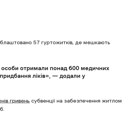
 облаштовано 57 гуртожитків, де мешкають
і особи отримали понад 600 медичних
 придбання ліків», — додали у
онів гривень
субвенції на забезпечення житлом
іб.