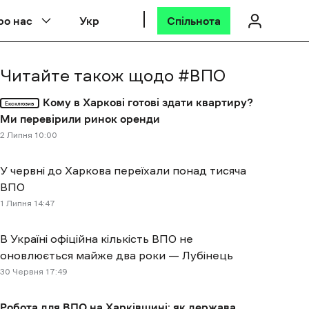
ро нас
Укр
Спільнота
Читайте також щодо #
ВПО
Кому в Харкові готові здати квартиру?
Ексклюзив
Ми перевірили ринок оренди
2 Липня 10:00
У червні до Харкова переїхали понад тисяча
ВПО
1 Липня 14:47
В Україні офіційна кількість ВПО не
оновлюється майже два роки — Лубінець
30 Червня 17:49
Робота для ВПО на Харківщині: як держава