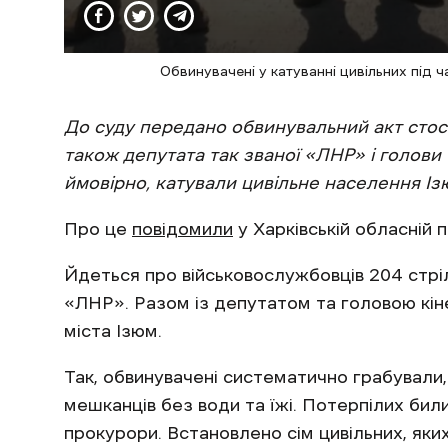
Обвинувачені у катуванні цивільних під ч
До суду передано обвинувальний акт стосо
також депутата так званої «ЛНР» і голови
ймовірно, катували цивільне населення Ізю
Про це
повідомили
у Харківській обласній 
Йдеться про військовослужбовців 204 стрі
«ЛНР». Разом із депутатом та головою кін
міста Ізюм.
Так, обвинувачені систематично грабували
мешканців без води та їжі. Потерпілих би
прокурори. Встановлено сім цивільних, яких