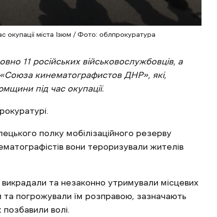
ас окупації міста Ізюм / Фото: облпрокуратура
вно 11 російських військовослужбовців, а
 «Союза кинематографистов ДНР», які,
мщини під час окупації.
прокуратурі.
лецького полку мобілізаційного резерву
ематографістів вони тероризували жителів
, викрадали та незаконно утримували місцевих
ли та погрожували їм розправою, зазначають
 позбавили волі.