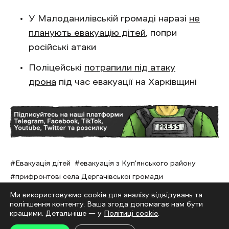
У Малоданилівській громаді наразі
не
планують евакуацію дітей
, попри
російські атаки
Поліцейські
потрапили під атаку
дрона
під час евакуації на Харківщині
Евакуація дітей
евакуація з Куп'янського району
прифронтові села Дергачівської громади
Ми використовуємо cookie для аналізу відвідувань та
поліпшення контенту. Ваша згода допомагає нам бути
кращими. Детальніше — у
Політиці cookie
.