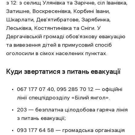
з 12: з селищ Улянівка та Зарічне, сіл Іванівка,
Затишне, Воскресенівка, Корбині Івани,
Шкарлати, Дев’ятибратове, Зарябинка,
Леськівка, Костянтинівка та Сніги. У
Дергачівській громаді обов’язкову евакуацію
та вивезення дітей в примусовий спосіб
оголосили в сімох населених пунктах.
Куди звертатися з питань евакуації
067 177 07 40, 095 285 70 12 — офіційні
лінії спецпідрозділу «Білий янгол».
203 — безплатна цілодобова гаряча лінія
з питань евакуації;
093 177 64 58 — громадська організація