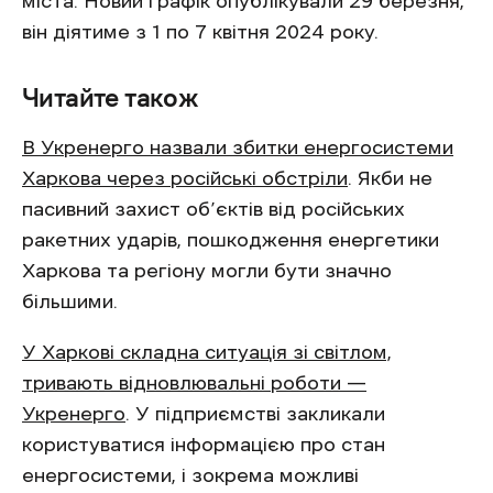
міста. Новий графік опублікували 29 березня,
він діятиме з 1 по 7 квітня 2024 року.
Читайте також
В Укренерго назвали збитки енергосистеми
Харкова через російські обстріли
. Якби не
пасивний захист об’єктів від російських
ракетних ударів, пошкодження енергетики
Харкова та регіону могли бути значно
більшими.
У Харкові складна ситуація зі світлом,
тривають відновлювальні роботи —
Укренерго
. У підприємстві закликали
користуватися інформацією про стан
енергосистеми, і зокрема можливі