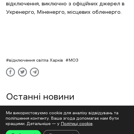
відключення, виключно з офіційних джерел в
Укренерго, Міненерго, місцевих обленерго.
відключення світла Харків
МОЗ
Останні новини
У Харкові продовжуються протести
Фото
Ексклюзив
Ми використовуємо cookie для аналізу відвідувань та
проти відставки ексміністра оборони Федорова —
поліпшення контенту. Ваша згода допомагає нам бути
фото
кращими. Детальніше — у
Політиці cookie
.
7 Cерпня 21:51