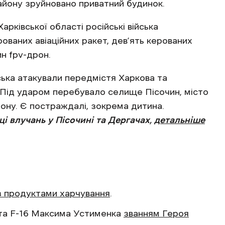
району зруйновано приватний будинок.
арківської області російські війська
ованих авіаційних ракет, дев’ять керованих
н fpv-дрон.
йська атакували передмістя Харкова та
 Під ударом перебувало селище Пісочин, місто
ону. Є постраждалі, зокрема дитина.
і влучань у Пісочині та Дергачах,
детальніше
з продуктами харчування
.
та F-16 Максима Устименка
званням Героя