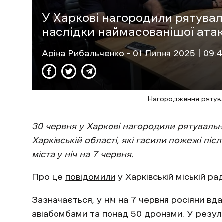
У Харкові нагородили рятуваль
наслідки наймасованішої атак
Аріна Рибальченко
- 01 Липня 2025 | 09:
Нагородження рятува
30 червня у Харкові нагородили рятуваль
Харківській області, які гасили пожежі піс
міста
у ніч на 7 червня.
Про це
повідомили
у Харківській міській рад
Зазначається, у ніч на 7 червня росіяни в
авіабомбами та понад 50 дронами. У резуль