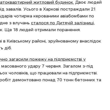
гатоквартирний житловий будинок.
Двоє людей
ід завалів. Усього в Харкові постраждали 21
ударів чотирма керованими авіабомбами по
Одне з влучань
сталося по Дитячій залізниці
,
вік. Ще 18 людей отримали поранення.
і в Київському районі, зруйнованому внаслідок
ь діб.
чно загасили пожежу на підприємстві у
 масованого удару 7 червня. Загалом з-під
ьох чоловіків, що працювали на підприємстві.
 робіт демонтовано понад 70 тонн бетонних та