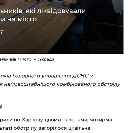
ників, які ліквідовували
и на місто
47
льників / Фото: міськрада
ників Головного управління ДСНС у
ля
наймасштабнішого комбінованого обстрілу
і.
дарили по Харкову двома ракетами, чотирма
таті обстрілу загорілося цивільне