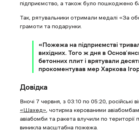
підприємство, а також було пошкоджено б
Так, рятувальники отримали медалі «За об
грамоти та подарунки.
«Пожежа на підприємстві тривала
вихідних. Того ж дня в Основ’янс
бетонних плит і врятували десят
прокоментував мер Харкова Ігор
Довідка
Вночі 7 червня, з 03:10 по 05:20, російські в
«Шахед»
, чотирма керованими авіабомбами
авіабомби та ракета влучили по території п
виникла масштабна пожежа.