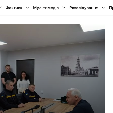
Фактчек
Мультимедіа
Розслідування
П