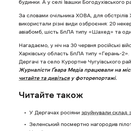
будинки. А у селі Івашки Богодухівського 
За словами очільника ХОВА, для обстрілів Х
використали різні види озброєння: 20 некер
авіабомб, шість БпЛА типу «Шахед» та оди
Нагадаємо, у ніч на 30 червня російські ві
Харківську область БпЛА типу «Герань-2».
Дергачі та село Курортне Чугуївського рай
Журналісти Ґвара Медіа працювали на місц
читайте та дивіться
у фоторепортажі.
Читайте також
У Дергачах росіяни
зруйнували склад 
Зеленський посмертно нагородив піло