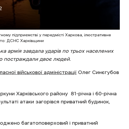
2
ному підприємстві у передмісті Харкова, ілюстративне
то: ДСНС Харківщини
ька армія завдала ударів по трьох населених
ого постраждали двоє людей.
асної військової адміністрації
Олег Синєгубов
ркуни Харківського району 81-річна і 60-річна
ультаті атаки загорівся приватний будинок,
коджено багатоповерховий і приватний