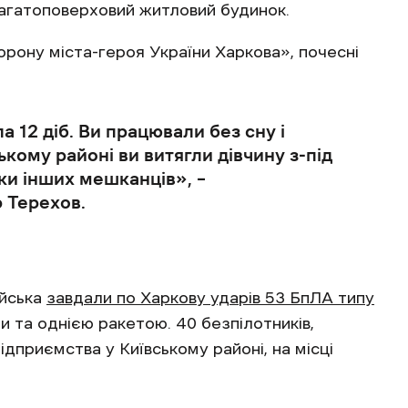
агатоповерховий житловий будинок.
орону міста-героя України Харкова», почесні
 12 діб. Ви працювали без сну і
ькому районі ви витягли дівчину з-під
ки інших мешканців», –
 Терехов.
ійська
завдали по Харкову ударів 53 БпЛА типу
 та однією ракетою. 40 безпілотників,
ідприємства у Київському районі, на місці