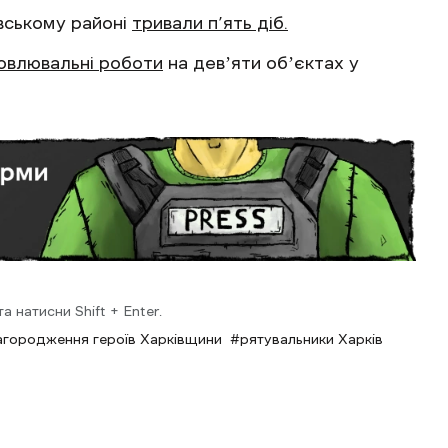
ївському районі
тривали п’ять діб.
овлювальні роботи
на девʼяти обʼєктах у
 натисни Shift + Enter.
агородження героїв Харківщини
рятувальники Харків