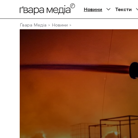
Новини
Тексти
Ґвара Медіа
Новини