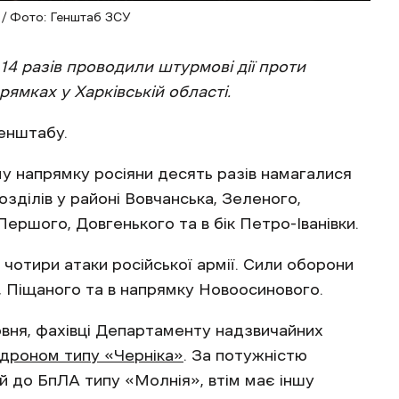
 / Фото: Генштаб ЗСУ
 14 разів проводили штурмові дії проти
ямках у Харківській області.
енштабу.
у напрямку росіяни десять разів намагалися
зділів у районі Вовчанська, Зеленого,
Першого, Довгенького та в бік Петро-Іванівки.
чотири атаки російської армії. Сили оборони
и, Піщаного та в напрямку Новоосинового.
рвня, фахівці Департаменту надзвичайних
 дроном типу «Черніка»
. За потужністю
й до БпЛА типу «Молнія», втім має іншу