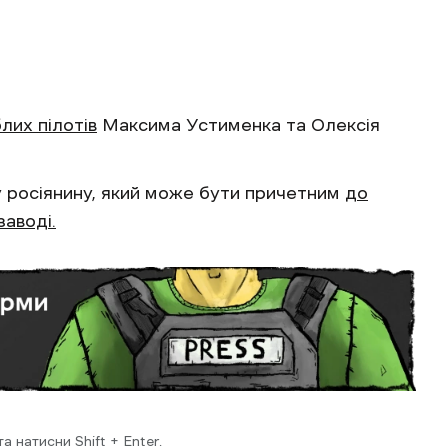
лих пілотів
Максима Устименка та Олексія
 росіянину, який може бути причетним
до
аводі.
 натисни Shift + Enter.