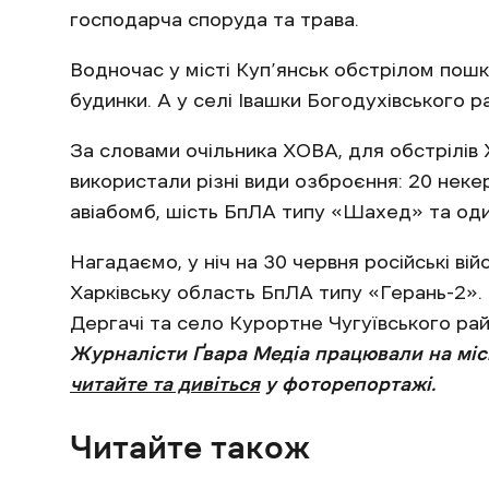
господарча споруда та трава.
Водночас у місті Куп’янськ обстрілом пош
будинки. А у селі Івашки Богодухівського 
За словами очільника ХОВА, для обстрілів Х
використали різні види озброєння: 20 некер
авіабомб, шість БпЛА типу «Шахед» та оди
Нагадаємо, у ніч на 30 червня російські ві
Харківську область БпЛА типу «Герань-2».
Дергачі та село Курортне Чугуївського рай
Журналісти Ґвара Медіа працювали на місц
читайте та дивіться
у фоторепортажі.
Читайте також