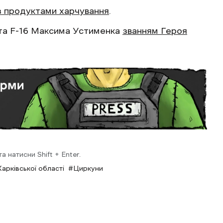
з продуктами харчування
.
та F-16 Максима Устименка
званням Героя
 натисни Shift + Enter.
арківської області
Циркуни