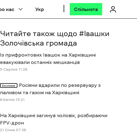
ро нас
Укр
Спільнота
Читайте також щодо #
Івашки
Золочівська громада
Із прифронтових Івашок на Харківщині
евакуювали останніх мешканців
5 Cерпня 11:26
Росіяни вдарили по резервуару з
Ексклюзив
паливом та газом на Харківщині
6 Квітня 15:21
На Харківщині загинув чоловік, розбираючи
FPV-дрон
21 Січня 07:38