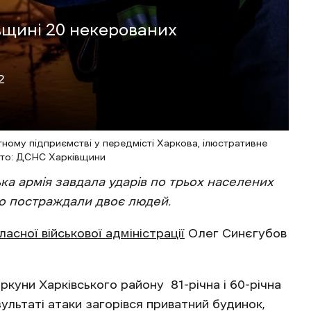
вщині 20 некерованих
2
ному підприємстві у передмісті Харкова, ілюстративне
то: ДСНС Харківщини
ька армія завдала ударів по трьох населених
ого постраждали двоє людей.
асної військової адміністрації
Олег Синєгубов
ркуни Харківського району 81-річна і 60-річна
ультаті атаки загорівся приватний будинок,