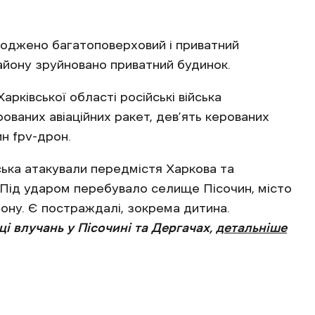
коджено багатоповерховий і приватний
району зруйновано приватний будинок.
арківської області російські війська
ованих авіаційних ракет, дев’ять керованих
н fpv-дрон.
йська атакували передмістя Харкова та
 Під ударом перебувало селище Пісочин, місто
ону. Є постраждалі, зокрема дитина.
і влучань у Пісочині та Дергачах,
детальніше