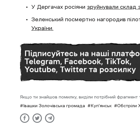
У Дергачах росіяни
зруйнували склад 
Зеленський посмертно нагородив піло
України.
Якщо ти знайшов помилку, виділи потрібний фрагмент та
Івашки Золочівська громада
Куп'янськ
Обстріли Х