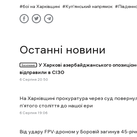
бої на Харківщині
Куп'янський напрямок
Південн
Останні новини
У Харкові азербайджанського опозиціон
Ексклюзив
відправили в СІЗО
6 Cерпня 20:50
На Харківщині прокуратура через суд поверн
п’ятого століття до нашої ери
6 Cерпня 19:06
Від удару FPV-дроном у Боровій загинув 45-річ