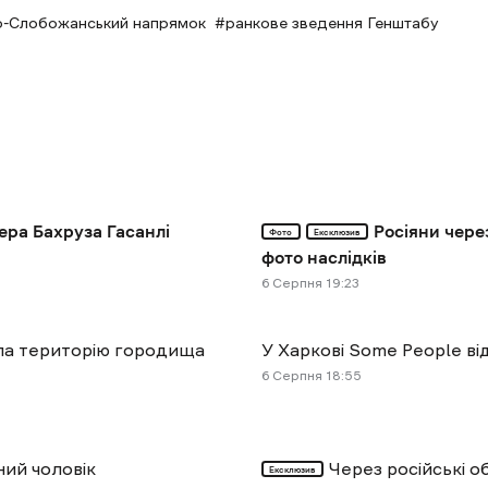
о-Слобожанський напрямок
ранкове зведення Генштабу
ера Бахруза Гасанлі
Росіяни чере
Фото
Ексклюзив
фото наслідків
6 Cерпня 19:23
ула територію городища
У Харкові Some People ві
6 Cерпня 18:55
ний чоловік
Через російські 
Ексклюзив