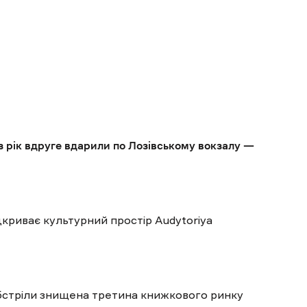
з рік вдруге вдарили по Лозівському вокзалу —
дкриває культурний простір Audytoriya
обстріли знищена третина книжкового ринку