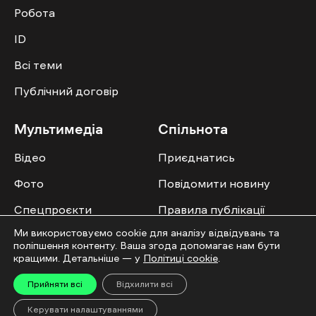
Робота
ID
Всі теми
Публічний договір
Мультимедіа
Спільнота
Відео
Приєднатись
Фото
Повідомити новину
Спецпроєкти
Правила публікації
Колонок
Ми використовуємо cookie для аналізу відвідувань та
поліпшення контенту. Ваша згода допомагає нам бути
кращими. Детальніше — у
Політиці cookie
.
Прийняти всі
Відхилити всі
Усі права захищені. ©2016-2026. Ґвара Медіа. Використання матеріалів сайту
Керувати налаштуваннями
дозволяється лише за наявності активного посилання на “Ґвара Медіа” не