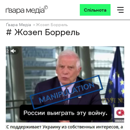
Спільнота
Ґвара Медіа
Жозеп Боррель
# Жозеп Боррель