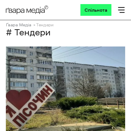
Спільнота
Ґвара Медіа
Тендери
# Тендери