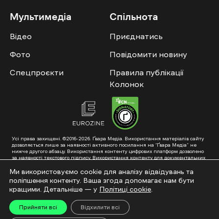
Мультимедіа
Спільнота
Відео
Приєднатись
Фото
Повідомити новину
Спецпроєкти
Правила публікації
Колонок
Усі права захищені. ©2016-2026. Ґвара Медіа. Використання матеріалів сайту
дозволяється лише за наявності активного посилання на “Ґвара Медіа” не
нижче другого абзацу. Використання контенту цифрових платформ дозволено
за наявності текстового підпису. Використання контенту для документальних
фільмів та інтегрованих продуктів дозволяється за умови отримання
схвалення від редакції.
Ми використовуємо cookie для аналізу відвідувань та
поліпшення контенту. Ваша згода допомагає нам бути
Суб’єкт у сфері онлайн-медіа; ідентифікатор медіа – R40-01353. Поштова
адреса: ГО «Ґвара Медіа», 61057, Харків, вул. Гоголя, 14, абонентська скринька
кращими. Детальніше — у
Політиці cookie
.
№7400
Підкинь нам тему на пошту – hello@gwaramedia.com
Прийняти всі
Відхилити всі
Модернізація сайту: