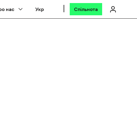
ро нас
Укр
Спільнота