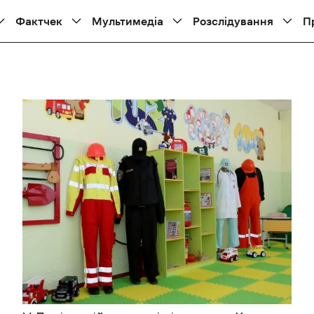
Фактчек
Мультимедіа
Розслідування
П