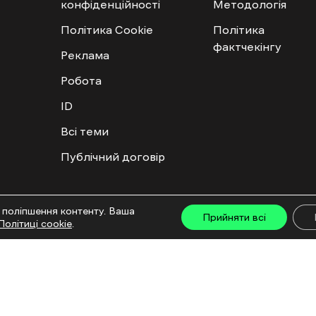
конфіденційності
Методологія
Політика Cookie
Політика
фактчекінгу
Реклама
Робота
ID
Всі теми
Публічний договір
ту дозволяється лише за наявності активного посилання на “Ґвара Медіа” не нижче дру
 поліпшення контенту. Ваша
льмів та інтегрованих продуктів дозволяється за умови отримання схвалення від редакц
Прийняти всі
Політиці cookie
.
са: ГО «Ґвара Медіа», 61057, Харків, вул. Гоголя, 14, абонентська скринька №7400