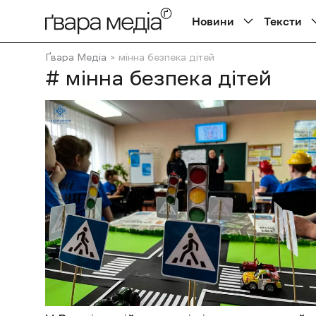
Новини
Тексти
Ґвара Медіа
мінна безпека дітей
# мінна безпека дітей