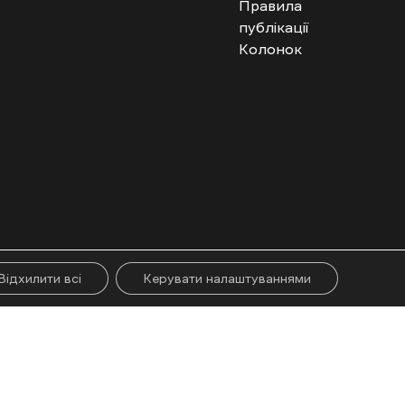
Правила
публікації
Колонок
гого абзацу. Використання контенту цифрових платформ дозволено за
ії.
Відхилити всі
Керувати налаштуваннями