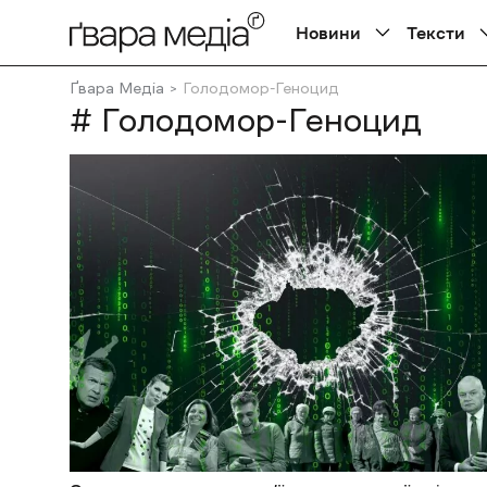
Новини
Тексти
Ґвара Медіа
Голодомор-Геноцид
# Голодомор-Геноцид