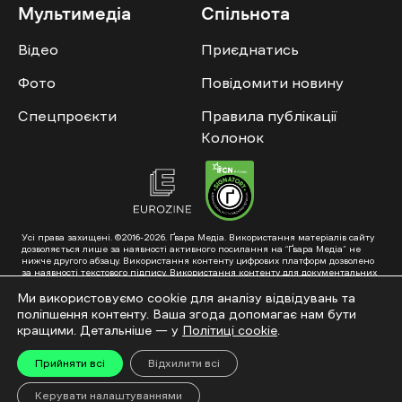
Мультимедіа
Спільнота
Відео
Приєднатись
Фото
Повідомити новину
Спецпроєкти
Правила публікації
Колонок
Усі права захищені. ©2016-2026. Ґвара Медіа. Використання матеріалів сайту
дозволяється лише за наявності активного посилання на “Ґвара Медіа” не
нижче другого абзацу. Використання контенту цифрових платформ дозволено
за наявності текстового підпису. Використання контенту для документальних
фільмів та інтегрованих продуктів дозволяється за умови отримання
схвалення від редакції.
Ми використовуємо cookie для аналізу відвідувань та
поліпшення контенту. Ваша згода допомагає нам бути
Суб’єкт у сфері онлайн-медіа; ідентифікатор медіа – R40-01353. Поштова
адреса: ГО «Ґвара Медіа», 61057, Харків, вул. Гоголя, 14, абонентська скринька
кращими. Детальніше — у
Політиці cookie
.
№7400
Підкинь нам тему на пошту – hello@gwaramedia.com
Прийняти всі
Відхилити всі
Модернізація сайту:
Керувати налаштуваннями