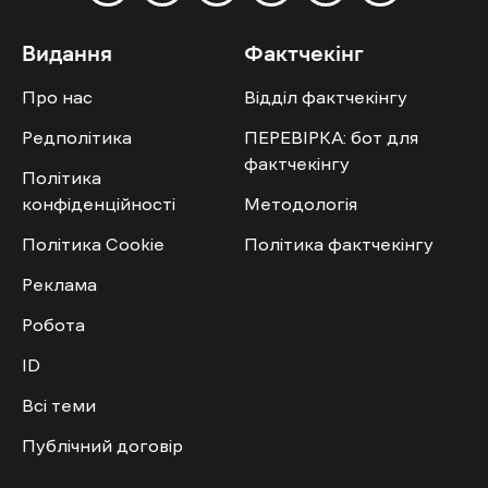
Видання
Фактчекінг
Про нас
Відділ фактчекінгу
Редполітика
ПЕРЕВІРКА: бот для
фактчекінгу
Політика
конфіденційності
Методологія
Політика Cookie
Політика фактчекінгу
Реклама
Робота
ID
Всі теми
Публічний договір