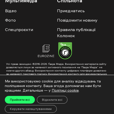
Мультимедіа
Спільнота
Відео
Приєднатись
Фото
Повідомити новину
Спецпроєкти
Правила публікації
Колонок
Усі права захищені. ©2016-2026. Ґвара Медіа. Використання матеріалів сайту
дозволяється лише за наявності активного посилання на “Ґвара Медіа” не
нижче другого абзацу. Використання контенту цифрових платформ дозволено
за наявності текстового підпису. Використання контенту для документальних
фільмів та інтегрованих продуктів дозволяється за умови отримання
схвалення від редакції.
Ми використовуємо cookie для аналізу відвідувань та
поліпшення контенту. Ваша згода допомагає нам бути
Суб’єкт у сфері онлайн-медіа; ідентифікатор медіа – R40-01353. Поштова
адреса: ГО «Ґвара Медіа», 61057, Харків, вул. Гоголя, 14, абонентська скринька
кращими. Детальніше — у
Політиці cookie
.
№7400
Підкинь нам тему на пошту – hello@gwaramedia.com
Прийняти всі
Відхилити всі
Модернізація сайту:
Керувати налаштуваннями