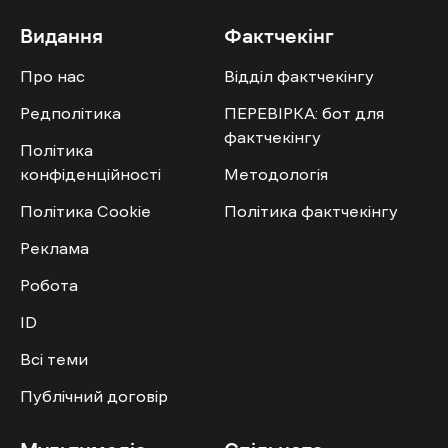
Видання
Фактчекінг
Про нас
Відділ фактчекінгу
Редполітика
ПЕРЕВІРКА: бот для
фактчекінгу
Політика
конфіденційності
Методологія
Політика Cookie
Політика фактчекінгу
Реклама
Робота
ID
Всі теми
Публічний договір