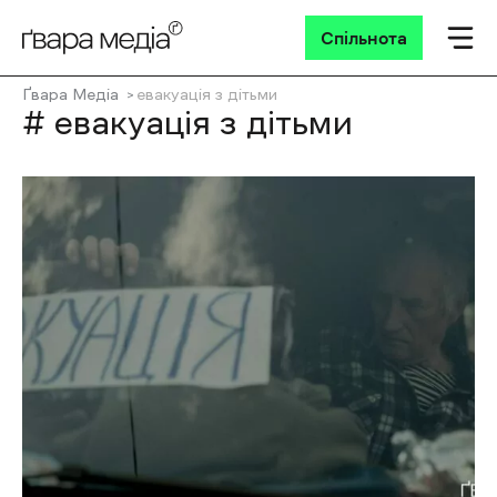
Спільнота
Ґвара Медіа
евакуація з дітьми
# евакуація з дітьми