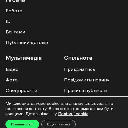
Робота
ID
Всі теми
Публічний договір
Мультимедіа
Спільнота
Відео
Приєднатись
Фото
Повідомити новину
Спецпроєкти
Правила публікації
Колонок
Ми використовуємо cookie для аналізу відвідувань та
поліпшення контенту. Ваша згода допомагає нам бути
кращими. Детальніше — у
Політиці cookie
.
Прийняти всі
Відхилити всі