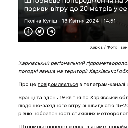
Штормове попередження на Ха
пориви вітру до 20 метрів у с
Поліна Куліш
- 18 Квітня 2024 | 14:51
Харків / Фото: Іва
Харківський регіональний гідрометеороло
погодні явища на території Харківської обла
Про це
повідомляється
в телеграм-каналі 
Вранці та вдень 19 квітня по Харківській о
південно-західного вітру зі швидкістю 15-
рівню небезпечності стихійних метеоролог
Штормове попередження діятиме щонаймен