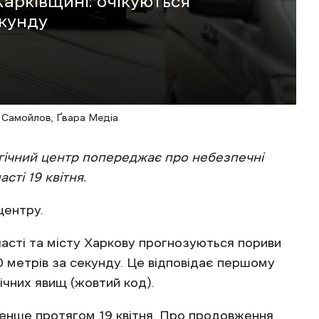
рківщині: очікуються
екунду
н Самойлов, Ґвара Медіа
гічний центр попереджає про небезпечні
сті 19 квітня.
центру.
бласті та місту Харкову прогнозуються пориви
20 метрів за секунду. Це відповідає першому
ічних явищ (жовтий код).
ше протягом 19 квітня. Про продовження