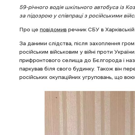
59-річного водія шкільного автобуса із Ко
за підозрою у співпраці з російськими вій
Про це
повідомив
речник СБУ в Харківській
За даними слідства, після захоплення гро
російським військовим у війні проти України
прифронтового селища до Бєлгорода і наза
паркував біля свого будинку. Також він пер
російських окупаційних угруповань, що во