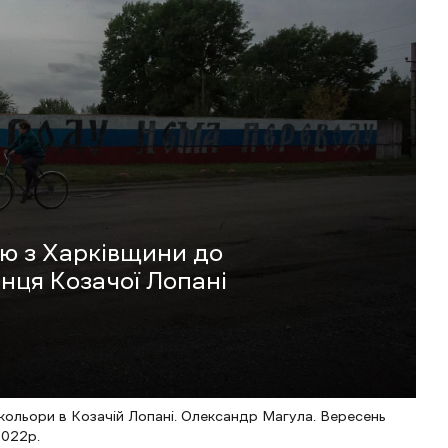
ію з Харківщини до
нця Козачої Лопані
і кольори в Козачій Лопані. Олександр Магула. Вересень
022р.