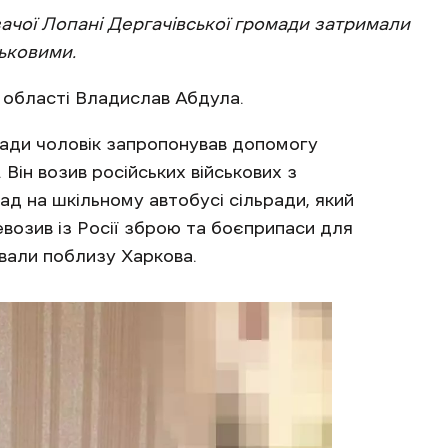
зачої Лопані Дергачівської громади затримали
ськовими.
 області Владислав Абдула.
мади чоловік запропонував допомогу
. Він возив російських військових з
д на шкільному автобусі сільради, який
евозив із Росії зброю та боєприпаси для
ювали поблизу Харкова.