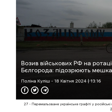
Возив військових РФ на ротац
Бєлгорода: підозрюють мешка
Поліна Куліш
- 18 Квітня 2024 | 13:16
27 - Перемальоване українське графіті у російськ
2