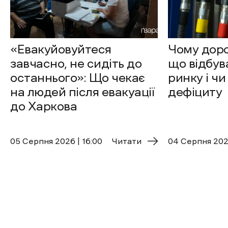
«Евакуйовуйтеся
Чому доро
завчасно, не сидіть до
що відбув
останнього»: Що чекає
ринку і чи
на людей після евакуації
дефіциту
до Харкова
05 Cерпня 2026 | 16:00
Читати
04 Cерпня 2026