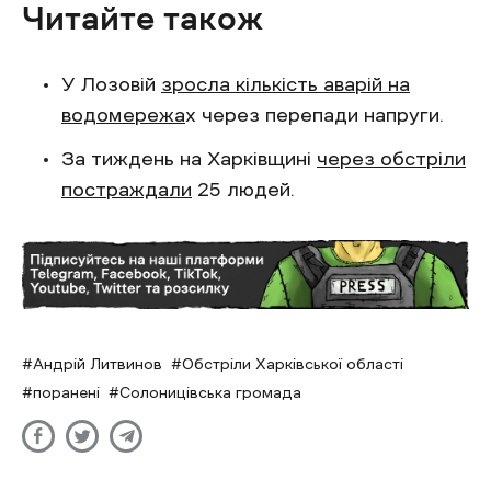
Читайте також
У Лозовій
зросла кількість аварій на
водомережа
х через перепади напруги.
За тиждень на Харківщині
через обстріли
постраждали
25 людей.
Андрій Литвинов
Обстріли Харківської області
поранені
Солоницівська громада