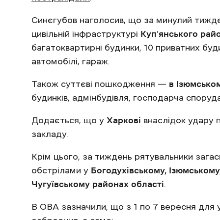
Синєгубов наголосив, що за минулий тижде
цивільній інфраструктурі
Куп’янського рай
багатоквартирні будинки, 10 приватних буди
автомобілі, гараж.
Також суттєві пошкодження —
в Ізюмсько
будинків, адмінбудівля, господарча споруда
Додається, що у
Харкові
внаслідок удару 
закладу.
Крім цього, за тиждень рятувальники зага
обстрілами у
Богодухівському, Ізюмському,
Чугуївському районах області
.
В ОВА зазначили, що з 1 по 7 вересня для 