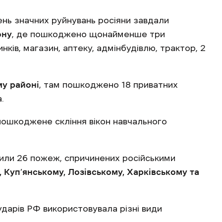
нь значних руйнувань росіяни завдали
ону
, де пошкоджено щонайменше три
нків, магазин, аптеку, адмінбудівлю, трактор, 2
му районі
, там пошкоджено 18 приватних
.
пошкоджене скління вікон навчального
сили 26 пожеж, спричинених російськими
 Куп’янському, Лозівському, Харківському та
ударів РФ використовувала різні види