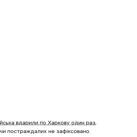
війська вдарили по Харкову один раз
,
чи постраждалих не зафіксовано.