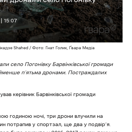
| 15:07
кадзе Shahed / Фото: Гнат Голик, Ґвара Медіа
вали село Погонівку Барвінківської громади
айменше п’ятьма дронами. Постраждалих
вав керівник Барвінківської громади
ою годиною ночі, три дрони влучили на
н потрапив у спортзал, ще два у подвір’я.