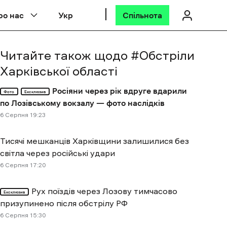
ро нас
Укр
Спільнота
Читайте також щодо #
Обстріли
Харківської області
Росіяни через рік вдруге вдарили
Фото
Ексклюзив
по Лозівському вокзалу — фото наслідків
6 Cерпня 19:23
Тисячі мешканців Харківщини залишилися без
світла через російські удари
6 Cерпня 17:20
Рух поїздів через Лозову тимчасово
Ексклюзив
призупинено після обстрілу РФ
6 Cерпня 15:30