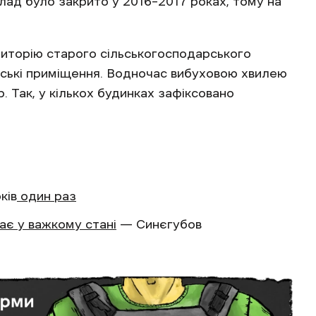
лад було закрито у 2016–2017 роках, тому на
ериторію старого сільськогосподарського
дські приміщення. Водночас вибуховою хвилею
 Так, у кількох будинках зафіксовано
ків
один раз
ає у важкому стані
— Синєгубов