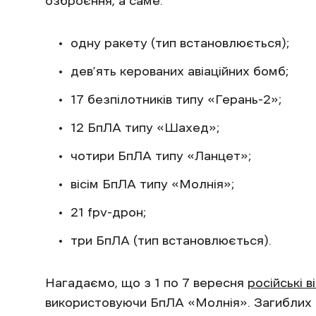
озброєння, а саме:
одну ракету (тип встановлюється);
дев’ять керованих авіаційних бомб;
17 безпілотників типу «Герань-2»;
12 БпЛА типу «Шахед»;
чотири БпЛА типу «Ланцет»;
вісім БпЛА типу «Молнія»;
21 fpv-дрон;
три БпЛА (тип встановлюється).
Нагадаємо, що з 1 по 7 вересня
російські 
використовуючи БпЛА «Молнія». Загиблих 