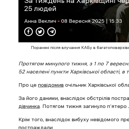
За тиждень на Харківщині че
25 людей
Анна Веклич
- 08 Вересня 2025 | 15:33
Поранені після влучання КАБу в багатоповерхівк
Протягом минулого тижня, з 1 по 7 вересн
52 населені пункти Харківської області, в 
Про це
повідомив
очільник Харківської обла
За його даними, внаслідок обстрілів пост
дівчинка
. Потягом тижня загинуло п’ятеро
Крім того, внаслідок вибуху невідомого п
постраждали
.