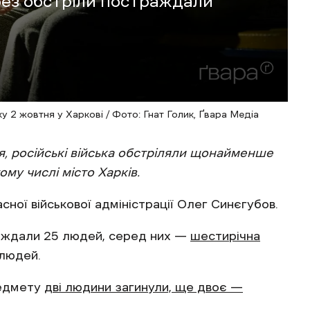
рез обстріли постраждали
у 2 жовтня у Харкові / Фото: Гнат Голик, Ґвара Медіа
я, російські війська обстріляли щонайменше
тому числі місто Харків.
сної військової адміністрації Олег Синєгубов.
раждали 25 людей, серед них —
шестирічна
 людей.
редмету
дві людини загинули, ще двоє —