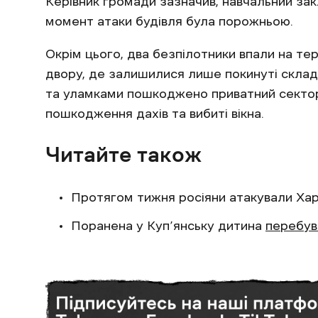
Керівник громади зазначив, навчальний зак
момент атаки будівля була порожньою.
Окрім цього, два безпілотники впали на т
двору, де залишилися лише покинуті скла
та уламками пошкоджено приватний сектор.
пошкодження дахів та вибиті вікна.
Читайте також
Протягом тижня росіяни атакували Хар
Поранена у Куп’янську дитина
перебув