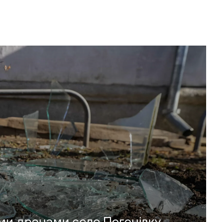
ми дронами село Погонівку