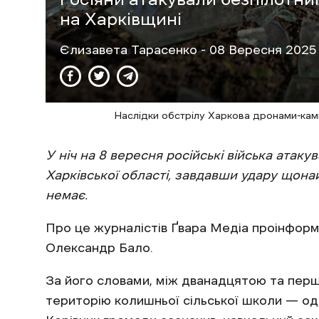
на Харківщині
Єлизавета Тарасенко
- 08 Вересня 2025 
Наслідки обстрілу Харкова дронами-камі
У ніч на 8 вересня російські війська атаку
Харківської області, завдавши удару щон
немає.
Про це журналістів Ґвара Медіа проінформу
Олександр Бало.
За його словами, між дванадцятою та перш
територію колишньої сільської школи — оди