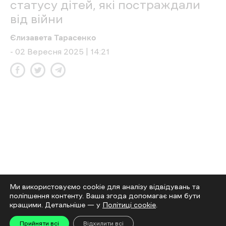
Також до міста переїхали 109 багатодітних
родин, 102 сім’ї опікунів, десять прийомних
сімей і один дитячий будинок сімейного типу.
Читайте також
Іноземні студенти, онлайн-навчання
медиків та скандал під час виборів на
посаду. Інтервʼю з ректором
харківського
медуніверситету
Цьогоріч до харківського
медуніверситету подали на
40% заяв
більше
, ніж торік
Ми використовуємо cookie для аналізу відвідувань та
поліпшення контенту. Ваша згода допомагає нам бути
кращими. Детальніше — у
Політиці cookie
.
Прийняти всі
Відхилити всі