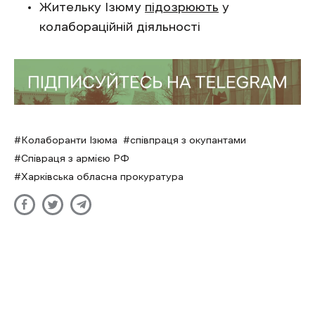
Жительку Ізюму
підозрюють
у
колабораційній діяльності
Колаборанти Ізюма
співпраця з окупантами
Співраця з армією РФ
Харківська обласна прокуратура