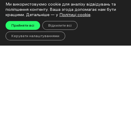
Ми використовуємо cookie для аналізу відвідувань та
6 Cерпня 10:37
поліпшення контенту. Ваша згода допомагає нам бути
Міненерго попередило про фейкові листи щодо
кращими. Детальніше — у
Політиці cookie
.
перевірки електролічильників
Прийняти всі
Відхилити всі
6 Cерпня 10:31
Керувати налаштуваннями
Більше новин
Читай