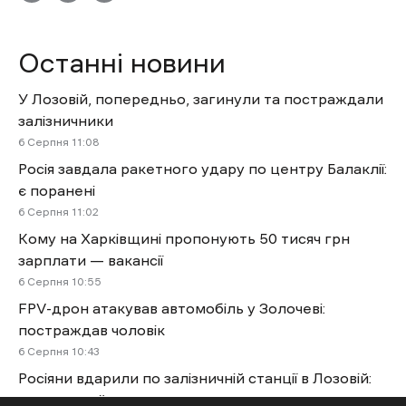
Останні новини
У Лозовій, попередньо, загинули та постраждали
залізничники
6 Cерпня 11:08
Росія завдала ракетного удару по центру Балаклії:
є поранені
6 Cерпня 11:02
Кому на Харківщині пропонують 50 тисяч грн
зарплати — вакансії
6 Cерпня 10:55
FPV-дрон атакував автомобіль у Золочеві:
постраждав чоловік
6 Cерпня 10:43
Росіяни вдарили по залізничній станції в Лозовій:
двоє людей загинули