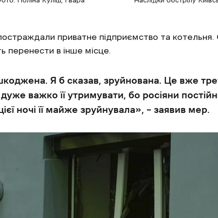
постраждали приватне підприємство та котельня. 
ь перенести в інше місце.
коджена. Я б сказав, зруйнована. Це вже тре
м дуже важко її утримувати, бо росіяни постій
ієї ночі її майже зруйнувала», – заявив мер.