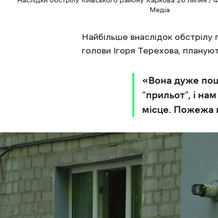
Медіа
Найбільше внаслідок обстрілу 
голови Ігоря Терехова, плануют
«Вона дуже пош
“прильот”, і на
місце. Пожежа ц