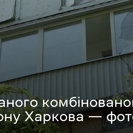
аного комбіновано
ону Харкова — фот