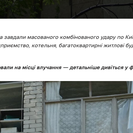
ька завдали масованого комбінованого удару по Ки
приємство, котельня, багатоквартирні житлові б
али на місці влучання — детальніше дивіться у 