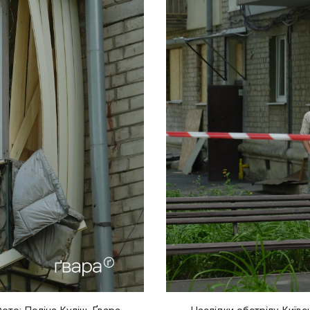
ото: Поліна Куліш, Ґвара
Наслідки обстрілу Київс