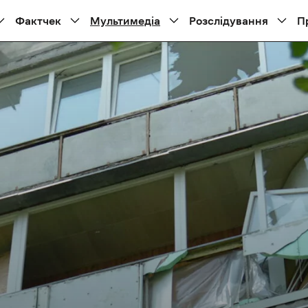
Фактчек
Мультимедіа
Розслідування
П