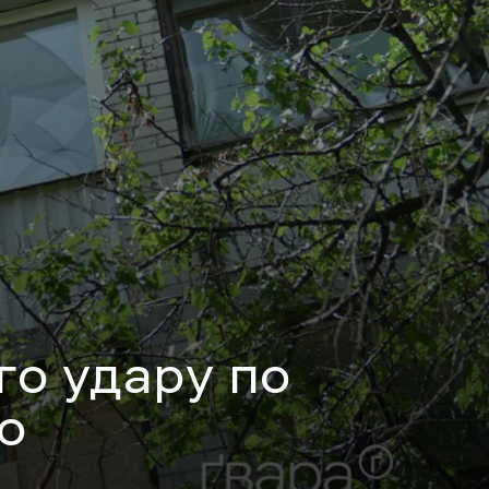
го удару по
о