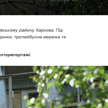
ївському району Харкова. Під
удинки, тролейбусна мережа та
фоторепортажі.