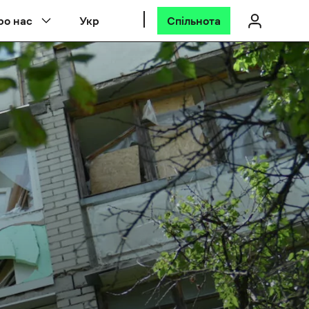
ро нас
Укр
Спільнота