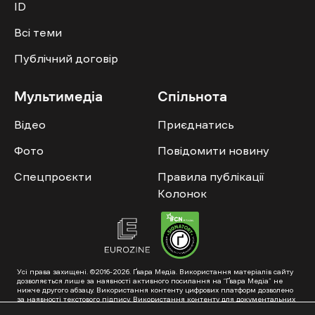
ID
Всі теми
Публічний договір
Мультимедіа
Спільнота
Відео
Приєднатись
Фото
Повідомити новину
Спецпроєкти
Правила публікації
Колонок
Усі права захищені. ©2016-2026. Ґвара Медіа. Використання матеріалів сайту
дозволяється лише за наявності активного посилання на “Ґвара Медіа” не
нижче другого абзацу. Використання контенту цифрових платформ дозволено
за наявності текстового підпису. Використання контенту для документальних
фільмів та інтегрованих продуктів дозволяється за умови отримання