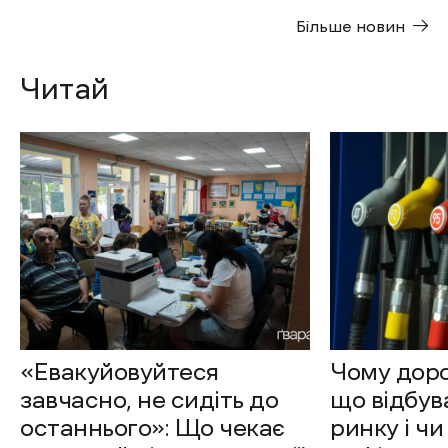
Більше новин
Читай
«Евакуйовуйтеся
Чому доро
завчасно, не сидіть до
що відбув
останнього»: Що чекає
ринку і чи