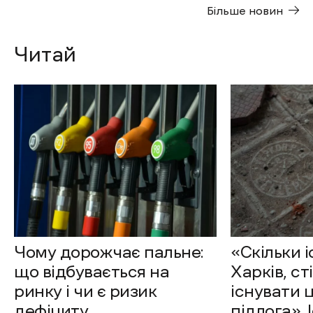
Більше новин
Читай
Чому дорожчає пальне:
«Скільки 
що відбувається на
Харків, ст
ринку і чи є ризик
існувати 
дефіциту
підлога». 