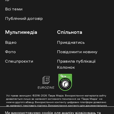
Всі теми
Публічний договір
Мультимедіа
Спільнота
Відео
Приєднатись
Фото
Повідомити новину
Спецпроєкти
Правила публікації
Колонок
Усі права захищені. ©2016-2026. Ґвара Медіа. Використання матеріалів сайту
дозволяється лише за наявності активного посилання на “Ґвара Медіа” не
нижче другого абзацу. Використання контенту цифрових платформ дозволено
за наявності текстового підпису. Використання контенту для документальних
фільмів та інтегрованих продуктів дозволяється за умови отримання
схвалення від редакції.
Ми використовуємо cookie для аналізу відвідувань та