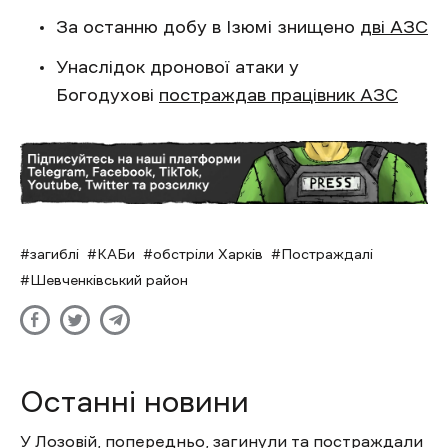
За останню добу в Ізюмі знищено
дві АЗС
Унаслідок дронової атаки у
Богодухові
постраждав працівник АЗС
загиблі
КАБи
обстріли Харків
Постраждалі
Шевченківський район
Останні новини
У Лозовій, попередньо, загинули та постраждали