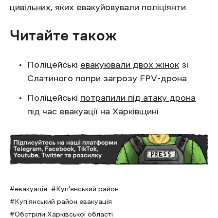
цивільних
, яких евакуйовували поліціянти.
Читайте також
Поліцейські
евакуювали двох жінок
зі
Слатиного попри загрозу FPV-дрона
Поліцейські
потрапили під атаку дрона
під час евакуації на Харківщині
евакуація
Куп'янський район
Куп'янський район евакуація
Обстріли Харківської області