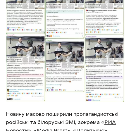
Новину масово поширили пропагандистські
російські та білоруські ЗМІ, зокрема «
РИА
Новости
», «
Media Brest
», «
Политикус
»,