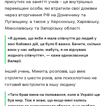
присутніх на занятті учнів – це внутрішньо
переміщені особи, які втратили свої домівки
через вторгнення РФ на Донеччину та
Луганщину, а також у Херсонську, Харківську,
Миколаївську та Запорізьку області.
«Я думаю, що якби я мала співчуття до людей у ​​
зоні бойових дій, це було б важко. Бачити, скільки
вони у нас забрали, мабуть, я не відчуваю
жодного співчуття», — каже однокласниця
Валерії.
Інший учень, Микита, розповів, що вміє
стріляти з шести років, але психологічно не
готовий вистрілити в іншу людину:
«Тато брав мене на полювання, коли в Україні ще
був мир. Тож я знаю, що якщо мені колись
доведеться скористатися зброєю, я це зроблю.