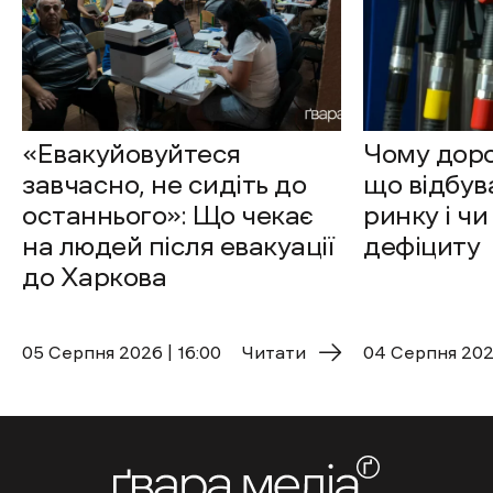
«Евакуйовуйтеся
Чому доро
завчасно, не сидіть до
що відбув
останнього»: Що чекає
ринку і чи
на людей після евакуації
дефіциту
до Харкова
05 Cерпня 2026 | 16:00
Читати
04 Cерпня 2026