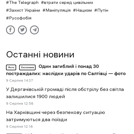
The Telegraph
втрати серед цивільних
Захист України
Маніпуляція
Нацизм
Путін
Русофобія
Останні новини
Один загиблий і понад 30
Фото
Ексклюзив
постраждалих: наслідки ударів по Салтівці — фото
9 Cерпня 14:37
У Дергачівській громаді після обстрілу без світла
залишилися 1900 людей
9 Cерпня 12:58
На Харківщині через безпекову ситуацію
затримуються два поїзди
9 Cерпня 12:16