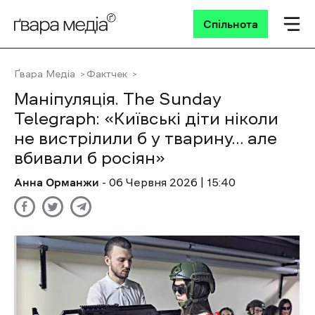
Спільнота
Ґвара Медіа
Фактчек
Маніпуляція. The Sunday
Telegraph: «Київські діти ніколи
не вистрілили б у тварину… але
вбивали б росіян»
Анна Орманжи
- 06 Червня 2026 | 15:40