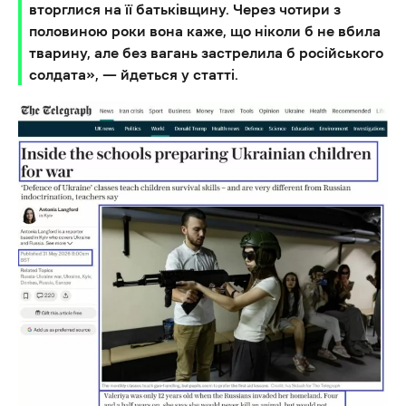
вторглися на її батьківщину. Через чотири з
половиною роки вона каже, що ніколи б не вбила
тварину, але без вагань застрелила б російського
солдата», — йдеться у статті.