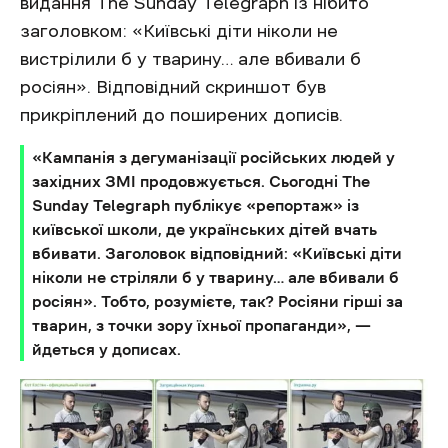
видання The Sunday Telegraph із нібито
заголовком: «Київські діти ніколи не
вистрілили б у тварину… але вбивали б
росіян». Відповідний скриншот був
прикріплений до поширених дописів.
«Кампанія з дегуманізації російських людей у ​​
західних ЗМІ продовжується. Сьогодні The
Sunday Telegraph публікує «репортаж» із
київської школи, де українських дітей вчать
вбивати. Заголовок відповідний: «Київські діти
ніколи не стріляли б у тварину… але вбивали б
росіян». Тобто, розумієте, так? Росіяни гірші за
тварин, з точки зору їхньої пропаганди», —
йдеться у дописах.