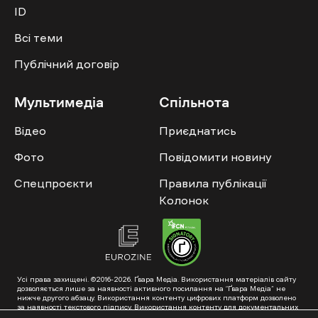
ID
Всі теми
Публічний договір
Мультимедіа
Спільнота
Відео
Приєднатись
Фото
Повідомити новину
Спецпроєкти
Правила публікації
Колонок
Усі права захищені. ©2016-2026. Ґвара Медіа. Використання матеріалів сайту
дозволяється лише за наявності активного посилання на “Ґвара Медіа” не
нижче другого абзацу. Використання контенту цифрових платформ дозволено
за наявності текстового підпису. Використання контенту для документальних
фільмів та інтегрованих продуктів дозволяється за умови отримання