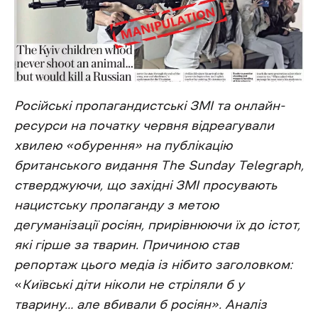
Російські пропагандистські ЗМІ та онлайн-
ресурси на початку червня відреагували
хвилею «обурення
»
на публікацію
британського видання The Sunday Telegraph,
стверджуючи, що західні ЗМІ просувають
нацистську пропаганду з метою
дегуманізації росіян, прирівнюючи їх до істот,
які гірше за тварин. Причиною став
репортаж цього медіа із нібито заголовком:
«
Київські діти ніколи не стріляли б у
тварину… але вбивали б росіян». Аналіз