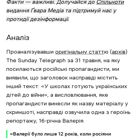
Факти — важливі. Долучайся до
Спільноти
видання Ґвара Медіа та підтримуй нас у
протидії дезінформації
.
Аналіз
Проаналізувавши
оригінальну статт
ю (
архів
)
The Sunday Telegraph за 31 травня, на яку
посилаються російські пропагандисти, ми
виявили, що заголовок насправді містить
інший текст: «У школах готують українських
дітей до війни», а висловлювання, яке
пропагандисти винесли як назву матеріалу у
скриншоті, насправді озвучила одна з героїнь
репортажу, 16-річна Валерія.
«Валерії було лише 12 років, коли росіяни