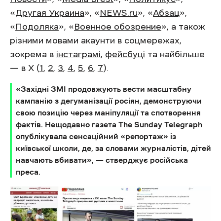
«
Другая Украина
», «
NEWS.ru
», «
Абзац
»,
«
Подоляка
», «
Военное обозрение
», а також
різними мовами акаунти в соцмережах,
зокрема в
інстаграмі
,
фейсбуці
та найбільше
— в Х (
1
,
2
,
3
,
4
,
5
,
6
,
7
).
«Західні ЗМІ продовжують вести масштабну
кампанію з дегуманізації росіян, демонструючи
свою позицію через маніпуляції та спотворення
фактів. Нещодавно газета The Sunday Telegraph
опублікувала сенсаційний «репортаж» із
київської школи, де, за словами журналістів, дітей
навчають вбивати», — стверджує російська
преса.