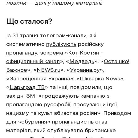
новини — далі у нашому матеріалі.
Що сталося?
Із 31 травня телеграм-канали, які
систематично
публікують
російську
пропаганду, зокрема «
Кот Костян –
официальный канал
», «
Медведь
», «
Осташко!
Важное
», «
NEWS.ru
», «
Украина.ру
»,
«
Запрещённая Украина
», «
Шкварка News
»,
«
Царьград ТВ
» та інші, повідомили, що
західні ЗМІ «продовжують кампанію з
пропагандою русофобії, просуваючи ідеї
нацизму та культ вбивства росіян». Приводом
для «обурення» пропагандистів став
матеріал, який опублікувало британське