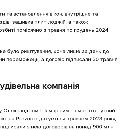
 та встановлення вікон, внутрішнє та
дів, зашивка плит лоджій, а також
озбиті помісячно з травня по грудень 2024
вже було риштування, хоча лише за день до
ий переможець, а договір підписали 30 травня
удівельна компанія
ку Олександром Шамаріним та має статутний
ракт на Prozorro датується травнем 2023 року,
і підписали з нею договорів на понад 900 млн