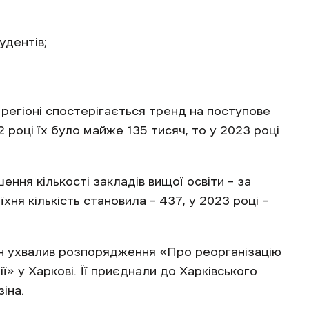
удентів;
регіоні спостерігається тренд на поступове
 році їх було майже 135 тисяч, то у 2023 році
ня кількості закладів вищої освіти – за
ня кількість становила – 437, у 2023 році –
ін
ухвалив
розпорядження «Про реорганізацію
ї» у Харкові. Її приєднали до Харківського
іна.