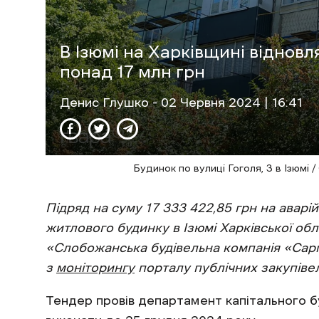
В Ізюмі на Харківщині віднов
понад 17 млн грн
Денис Глушко
- 02 Червня 2024 | 16:41
Будинок по вулиці Гоголя, 3 в Ізюмі
Підряд
на суму 17 333 422,85 грн
на аварі
житлового будинку в Ізюмі Харківської обла
«Слобожанська будівельна компанія «Сарг
з
моніторингу
порталу публічних закупівел
Тендер провів департамент капітального б