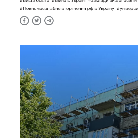
Вища освіта
Війна в Україні
заклади вищої освіти
Повномасштабне вторгнення рф в Україну
універси