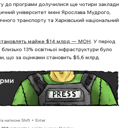
ту до програми долучилися ще чотири заклади
дичний університет імені Ярослава Мудрого,
ичного транспорту та Харківський національний
ну становлять майже $14 млрд — МОН
. У період
 близько 13% освітньої інфраструктури було
и, що за оцінками становить $5,6 млрд.
 натисни Shift + Enter.