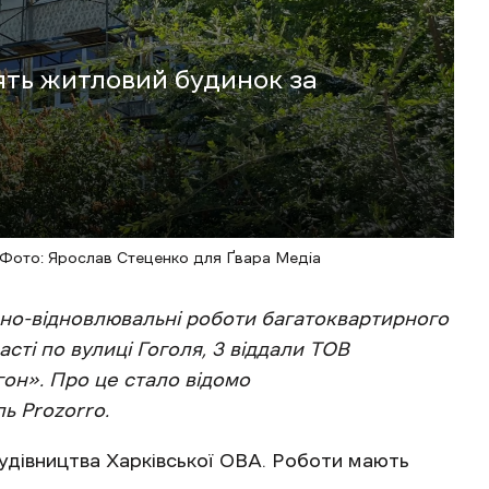
лять житловий будинок за
 / Фото: Ярослав Стеценко для Ґвара Медіа
йно-відновлювальні роботи багатоквартирного
сті по вулиці Гоголя, 3 віддали ТОВ
он». Про це стало відомо
ь Prozorro.
удівництва Харківської ОВА. Роботи мають