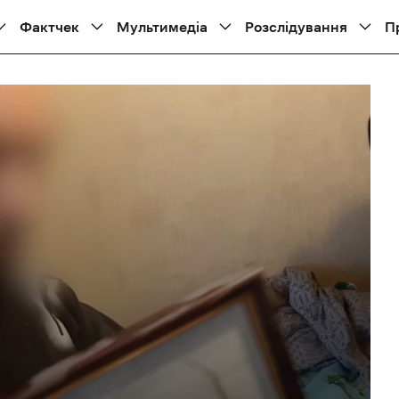
Фактчек
Мультимедіа
Розслідування
П