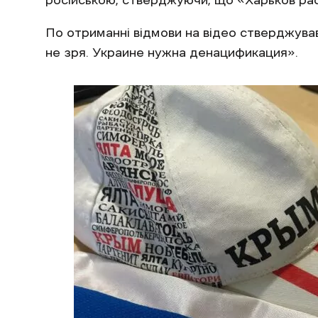
російською, стверджуючи, що «Харьков ра
По отриманні відмови на відео стверджув
не зря. Украине нужна денацификация».