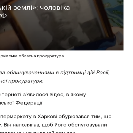
ій землі»: чоловіка
РФ
арківська обласна прокуратура
за обвинуваченнями в підтримці дій Росії,
ної прокуратури.
нтернеті з’явилося відео, в якому
йської Федерації.
супермаркету в Харкові обурювався тим, що
. Він наполягав, щоб його обслуговували