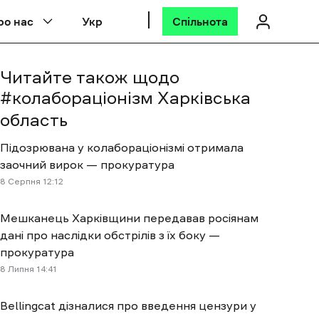
ро нас
Укр
Спільнота
Читайте також щодо
#
колабораціонізм Харківська
область
Підозрювана у колабораціонізмі отримала
заочний вирок — прокуратура
8 Cерпня 12:12
Мешканець Харківщини передавав росіянам
дані про наслідки обстрілів з їх боку —
прокуратура
8 Липня 14:41
Bellingcat дізналися про введення цензури у