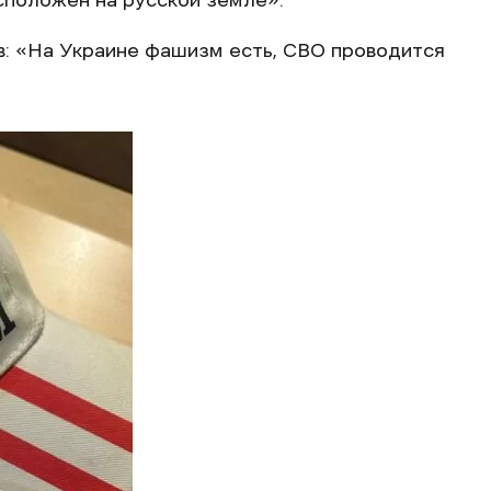
сположен на русской земле».
ав: «На Украине фашизм есть, СВО проводится