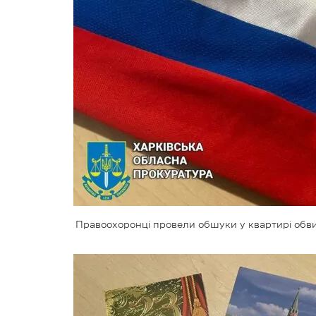
Правоохоронці провели обшуки у квартирі обви