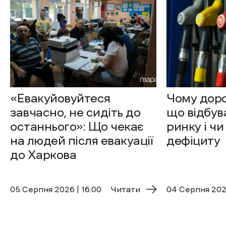
«Евакуйовуйтеся
Чому доро
завчасно, не сидіть до
що відбув
останнього»: Що чекає
ринку і чи
на людей після евакуації
дефіциту
до Харкова
05 Cерпня 2026 | 16:00
Читати
04 Cерпня 2026