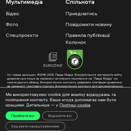
Мультимедіа
Спільнота
Відео
Приєднатись
Фото
Повідомити новину
Спецпроєкти
Правила публікації
Колонок
Усі права захищені. ©2016-2026. Ґвара Медіа. Використання матеріалів сайту
дозволяється лише за наявності активного посилання на “Ґвара Медіа” не
нижче другого абзацу. Використання контенту цифрових платформ дозволено
за наявності текстового підпису. Використання контенту для документальних
фільмів та інтегрованих продуктів дозволяється за умови отримання
схвалення від редакції.
Ми використовуємо cookie для аналізу відвідувань та
поліпшення контенту. Ваша згода допомагає нам бути
Суб’єкт у сфері онлайн-медіа; ідентифікатор медіа – R40-01353. Поштова
адреса: ГО «Ґвара Медіа», 61057, Харків, вул. Гоголя, 14, абонентська скринька
кращими. Детальніше — у
Політиці cookie
.
№7400
Підкинь нам тему на пошту – hello@gwaramedia.com
Прийняти всі
Відхилити всі
Модернізація сайту:
Керувати налаштуваннями