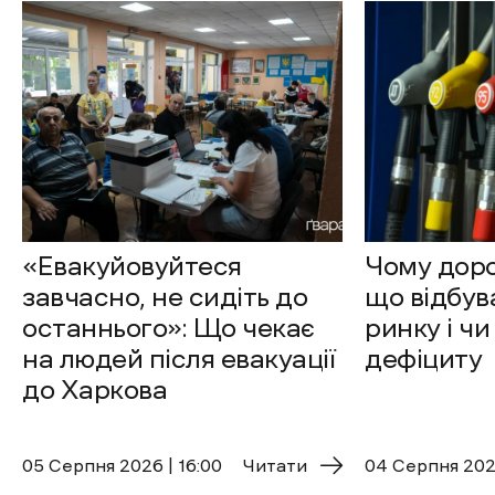
«Евакуйовуйтеся
Чому доро
завчасно, не сидіть до
що відбув
останнього»: Що чекає
ринку і чи
на людей після евакуації
дефіциту
до Харкова
05 Cерпня 2026 | 16:00
Читати
04 Cерпня 2026