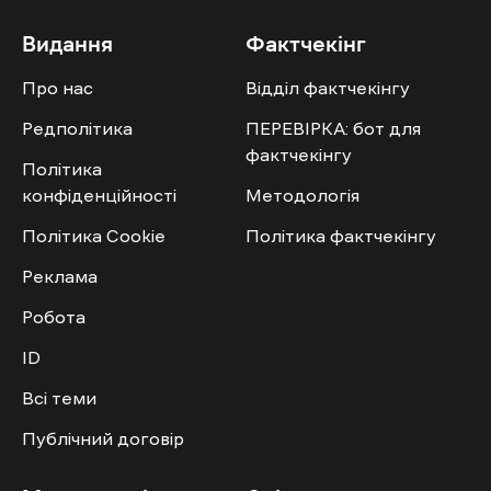
Видання
Фактчекінг
Про нас
Відділ фактчекінгу
Редполітика
ПЕРЕВІРКА: бот для
фактчекінгу
Політика
конфіденційності
Методологія
Політика Cookie
Політика фактчекінгу
Реклама
Робота
ID
Всі теми
Публічний договір