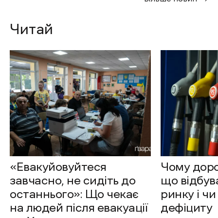
Читай
«Евакуйовуйтеся
Чому доро
завчасно, не сидіть до
що відбув
останнього»: Що чекає
ринку і чи
на людей після евакуації
дефіциту