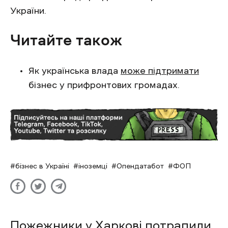
України.
Читайте також
Як українська влада
може підтримати
бізнес у прифронтових громадах.
бізнес в Україні
іноземці
Опендатабот
ФОП
Пожежники у Харкові потрапили