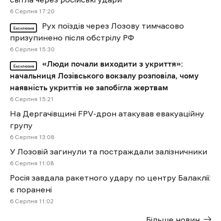
6 Cерпня 17:20
Рух поїздів через Лозову тимчасово
Ексклюзив
призупинено після обстрілу РФ
6 Cерпня 15:30
«Люди почали виходити з укриття»:
Ексклюзив
начальниця Лозівського вокзалу розповіла, чому
наявність укриттів не запобігла жертвам
6 Cерпня 15:21
На Дергачівщині FPV-дрон атакував евакуаційну
групу
6 Cерпня 13:08
У Лозовій загинули та постраждали залізничники
6 Cерпня 11:08
Росія завдала ракетного удару по центру Балаклії:
є поранені
6 Cерпня 11:02
Більше новин