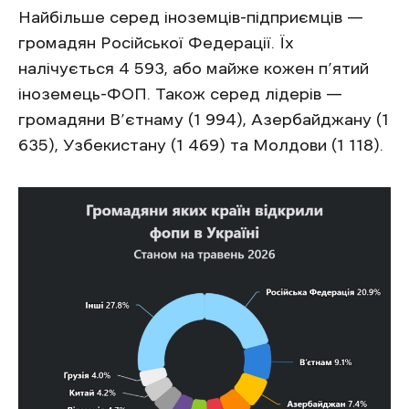
Найбільше серед іноземців-підприємців —
громадян Російської Федерації. Їх
налічується 4 593, або майже кожен п’ятий
іноземець-ФОП. Також серед лідерів —
громадяни В’єтнаму (1 994), Азербайджану (1
635), Узбекистану (1 469) та Молдови (1 118).