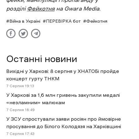
фейки, маніпуляції і пропаганду у
розділі
Фейкотня
на Gwara Media.
Війна в Україні
ПЕРЕВІРКА бот
Фейкотня
Останні новини
Вихідні у Харкові: 8 серпня у ХНАТОБі пройде
концерт гурту ТНКМ
7 Cерпня 19:13
У Харкові за 1,6 млн гривень закупили медалі
«незламним» малюкам
7 Cерпня 18:49
У ЗСУ спростували заяви росіян про ймовірне
просування до Білого Колодязя на Харківщині
7 Cерпня 17:43