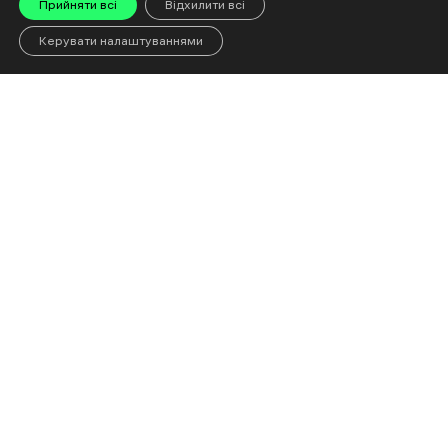
Прийняти всі
Відхилити всі
Керувати налаштуваннями
+38093 177 66 99
hello@gwaramedia.com
Видання
Фактчекінг
Про нас
Відділ фактчекінгу
Редполітика
ПЕРЕВІРКА: бот для
фактчекінгу
Політика
конфіденційності
Методологія
Політика Cookie
Політика фактчекінгу
Реклама