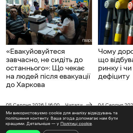
«Евакуйовуйтеся
Чому доро
завчасно, не сидіть до
що відбув
останнього»: Що чекає
ринку і чи
на людей після евакуації
дефіциту
до Харкова
05 Cерпня 2026 | 16:00
Читати
04 Cерпня 2026
Ми використовуємо cookie для аналізу відвідувань та
поліпшення контенту. Ваша згода допомагає нам бути
кращими. Детальніше — у
Політиці cookie
.