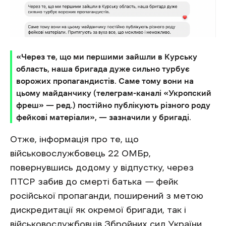
«Через те, що ми першими зайшли в Курську
область, наша бригада дуже сильно турбує
ворожих пропагандистів. Саме тому вони на
цьому майданчику (телеграм-каналі «Укропский
фреш» — ред.) постійно публікують різного роду
фейкові матеріали», — зазначили у бригаді.
Отже, інформація про те, що
військовослужбовець 22 ОМБр,
повернувшись додому у відпустку, через
ПТСР забив до смерті батька
—
фейк
російської пропаганди, поширений з метою
дискредитації як окремої бригади, так і
військовослужбовців Збройних сил України