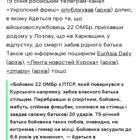
19 січня російський телеграм-канал
«Укропский фреш»
опублікував
(
архів
) допис,
в якому йдеться про те, що
військовослужбовець 22 ОМБр, приїхавши
додому у Лозову, що на Харківщині, у
відпустку, до смерті забив рідного батька.
Також цю інформацію поширили
EurAsia Daily
(
архів
),
«Лента новостей Курска»
(
архів
),
«zmaps»
(
архів
) тощо.
«Бойовик 22 ОМБр з ПТСР, який повернувся з
Курського напрямку, забив власного батька
стільцем. Перебравши зі спиртним, бойовик,
мабуть, спіймав флешбек, схопився за стілець і
завдав своєму батькові 20 ударів. 75-річний
батько бойовика таких побоїв, очевидно, не
витримав і помер на місці. Бойовика засудили до
8,6 років ув’язнення»,
—
йдеться в