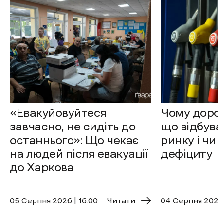
«Евакуйовуйтеся
Чому доро
завчасно, не сидіть до
що відбув
останнього»: Що чекає
ринку і чи
на людей після евакуації
дефіциту
до Харкова
05 Cерпня 2026 | 16:00
Читати
04 Cерпня 2026