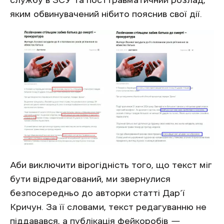
службу в ЗСУ та посттравматичний розлад,
яким обвинувачений нібито пояснив свої дії.
Аби виключити вірогідність того, що текст міг
бути відредагований, ми звернулися
безпосередньо до авторки статті Дар’ї
Кричун. За її словами, текст редагуванню не
піддавався, а публікація фейкоробів
—