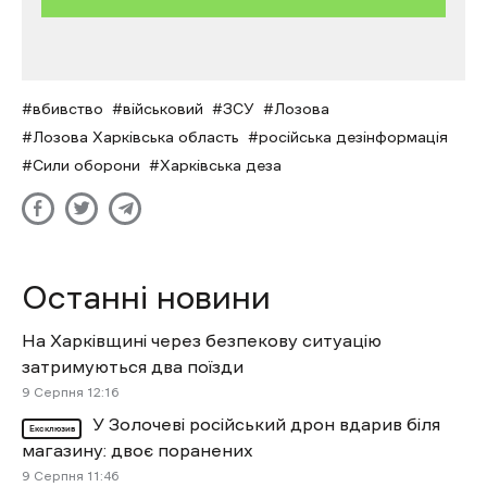
вбивство
військовий
ЗСУ
Лозова
Лозова Харківська область
російська дезінформація
Сили оборони
Харківська деза
Останні новини
На Харківщині через безпекову ситуацію
затримуються два поїзди
9 Cерпня 12:16
У Золочеві російський дрон вдарив біля
Ексклюзив
магазину: двоє поранених
9 Cерпня 11:46