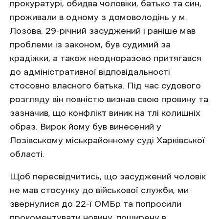
прокуратурі, обидва чоловіки, батько та син,
проживали в одному з домоволодінь у м.
Лозова. 29-річний засуджений і раніше мав
проблеми із законом, був судимий за
крадіжки, а також неодноразово притягався
до адміністративної відповідальності
стосовно власного батька. Під час судового
розгляду він повністю визнав свою провину та
зазначив, що конфлікт виник на тлі колишніх
образ. Вирок йому був винесений у
Лозівському міськрайонному суді Харківської
області.
Щоб пересвідчитись, що засуджений чоловік
не мав стосунку до військової служби, ми
звернулися до 22-ї ОМБр та попросили
прокоментувати новину, поширену в