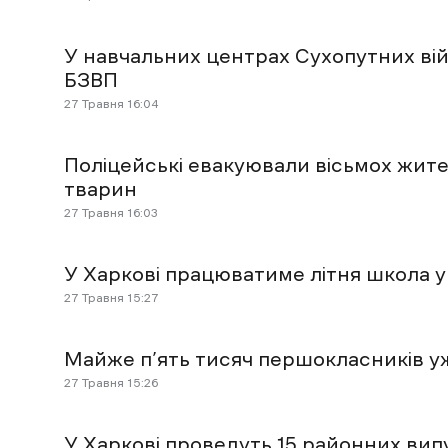
У навчальних центрах Сухопутних ві
БЗВП
27 Травня 16:04
Поліцейські евакуювали вісьмох жите
тварин
27 Травня 16:03
У Харкові працюватиме літня школа 
27 Травня 15:27
Майже п’ять тисяч першокласників у
27 Травня 15:26
У Харкові проведуть 15 районних вип