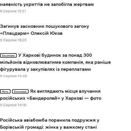
наявність укриттів не запобігла жертвам
6 Cерпня 15:21
Загинув засновник пошукового загону
«Плацдарм» Олексій Юков
5 Cерпня 16:20
У Харкові будинок за понад 300
Ексклюзив
мільйонів відновлюватиме компанія, яка раніше
фігурувала у закупівлях із переплатами
5 Cерпня 15:39
Як виглядають місця влучання
Фото
Ексклюзив
російських «Бандеролей» у Харкові — фото
5 Cерпня 14:16
Російська авіабомба поранила подружжя у
Борівській громаді: жінка у важкому стані