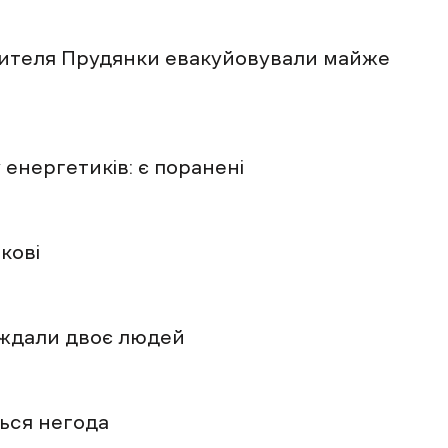
жителя Прудянки евакуйовували майже
енергетиків: є поранені
кові
аждали двоє людей
ться негода