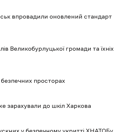
йськ впровадили оновлений стандарт
лів Великобурлуцької громади та їхніх
у безпечних просторах
же зарахували до шкіл Харкова
ускних у безпечному укритті ХНАТОБу