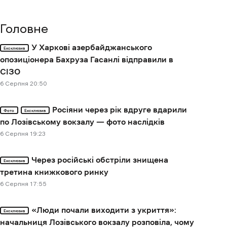
Головне
У Харкові азербайджанського
Ексклюзив
опозиціонера Бахруза Гасанлі відправили в
СІЗО
6 Cерпня 20:50
Росіяни через рік вдруге вдарили
Фото
Ексклюзив
по Лозівському вокзалу — фото наслідків
6 Cерпня 19:23
Через російські обстріли знищена
Ексклюзив
третина книжкового ринку
6 Cерпня 17:55
«Люди почали виходити з укриття»:
Ексклюзив
начальниця Лозівського вокзалу розповіла, чому