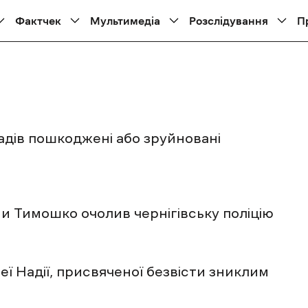
Фактчек
Мультимедіа
Розслідування
П
адів пошкоджені або зруйновані
 Тимошко очолив чернігівську поліцію
ї Надії, присвяченої безвісти зниклим