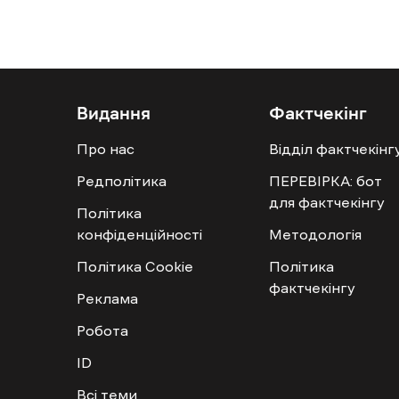
Видання
Фактчекінг
Про нас
Відділ фактчекінг
Редполітика
ПЕРЕВІРКА: бот
для фактчекінгу
Політика
конфіденційності
Методологія
Політика Cookie
Політика
фактчекінгу
Реклама
Робота
ID
Всі теми