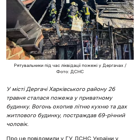
Рятувальники під час ліквідації пожежі у Дергачах /
Фото: ДСНС
У місті Дергачі Харківського району 26
травня сталася пожежа у приватному
будинку. Вогонь охопив літню кухню та дах
житлового будинку, постраждав 69-річний
чоловік.
Про це
повідомили
у ГУ ДСНС України у