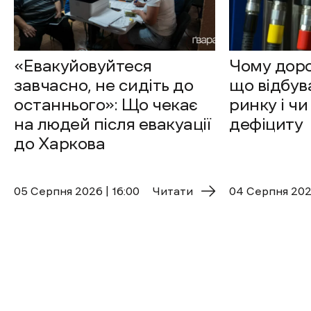
«Евакуйовуйтеся
Чому доро
завчасно, не сидіть до
що відбув
останнього»: Що чекає
ринку і чи
на людей після евакуації
дефіциту
до Харкова
05 Cерпня 2026 | 16:00
Читати
04 Cерпня 2026