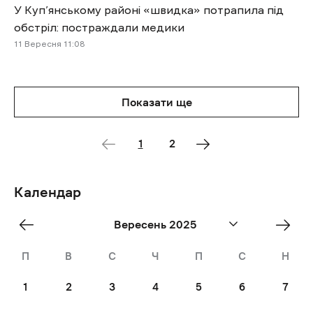
У Куп’янському районі «швидка» потрапила під
обстріл: постраждали медики
11 Вересня 11:08
Показати ще
1
2
Календар
«
Oct
Вересень 2025
Aug
»
П
В
С
Ч
П
С
Н
1
2
3
4
5
6
7