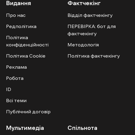
Видання
Фактчекінг
Про нас
Відділ фактчекінгу
Редполітика
ПЕРЕВІРКА: бот для
фактчекінгу
Політика
конфіденційності
Методологія
Політика Cookie
Політика фактчекінгу
Реклама
Робота
ID
Всі теми
Публічний договір
Мультимедіа
Спільнота