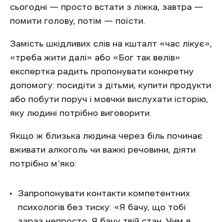
сьогодні — просто встати з ліжка, завтра —
помити голову, потім — поїсти.
Замість шкідливих слів на кшталт «час лікує»,
«треба жити далі» або «Бог так велів»
експертка радить пропонувати конкретну
допомогу: посидіти з дітьми, купити продукти
або побути поруч і мовчки вислухати історію,
яку людині потрібно виговорити.
Якщо ж близька людина через біль починає
вживати алкоголь чи важкі речовини, діяти
потрібно м’яко:
Запропонувати контакти компетентних
психологів без тиску: «Я бачу, що тобі
зараз непросто. Я бачу твій стан. Чим я