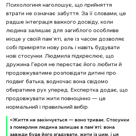
Психологиня наголошує, що прийняття
втрати не означає забуття. За її словами, це
радше інтеграція важкого досвіду, коли
людина залишає для загиблого особливе
місце у своїй пам’яті, але із часом дозволяє
собі приміряти нову роль і навіть будувати
нові стосунки. Людмила підкреслює, що
дружина Героя не перестає його любити й
продовжуватиме розповідати дитині про
подвиг батька, водночас вона свідомо
обиратиме рух уперед. Експертка додає, що
продовжувати жити повноцінно — це
нормальний і правильний вибір.
«Життя не закінчується — воно триває. Стосунки
з померлим людина залишає в пам’яті: вона
завжди буде його згадувати, жити із цим, і ця