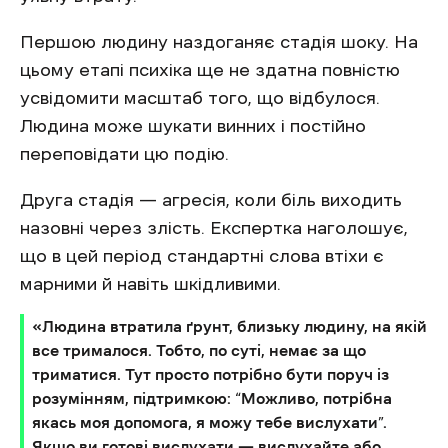
Першою людину наздоганяє стадія шоку. На
цьому етапі психіка ще не здатна повністю
усвідомити масштаб того, що відбулося.
Людина може шукати винних і постійно
переповідати цю подію.
Друга стадія — агресія, коли біль виходить
назовні через злість. Експертка наголошує,
що в цей період стандартні слова втіхи є
марними й навіть шкідливими.
«Людина втратила ґрунт, близьку людину, на якій
все трималося. Тобто, по суті, немає за що
триматися. Тут просто потрібно бути поруч із
розумінням, підтримкою: “Можливо, потрібна
якась моя допомога, я можу тебе вислухати”.
Якщо ви готові вислухати — вислухайте або