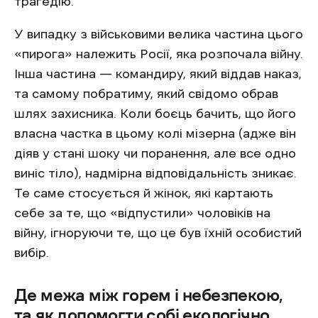
трагедію.
У випадку з військовими велика частина цього
«пирога» належить Росії, яка розпочала війну.
Інша частина — командиру, який віддав наказ,
та самому побратиму, який свідомо обрав
шлях захисника. Коли боєць бачить, що його
власна частка в цьому колі мізерна (адже він
діяв у стані шоку чи поранення, але все одно
виніс тіло), надмірна відповідальність зникає.
Те саме стосується й жінок, які картають
себе за те, що «відпустили» чоловіків на
війну, ігноруючи те, що це був їхній особистий
вибір.
Де межа між горем і небезпекою,
та як допомогти собі екологічно