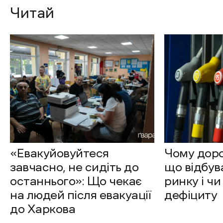
Читай
«Евакуйовуйтеся
Чому доро
завчасно, не сидіть до
що відбув
останнього»: Що чекає
ринку і чи
на людей після евакуації
дефіциту
до Харкова