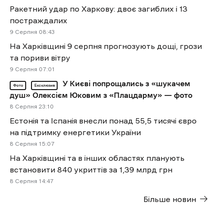
Ракетний удар по Харкову: двоє загиблих і 13
постраждалих
9 Cерпня 08:43
На Харківщині 9 серпня прогнозують дощі, грози
та пориви вітру
9 Cерпня 07:01
У Києві попрощались з «шукачем
Фото
Ексклюзив
душ» Олексієм Юковим з «Плацдарму» — фото
8 Cерпня 23:10
Естонія та Іспанія внесли понад 55,5 тисячі євро
на підтримку енергетики України
8 Cерпня 15:07
На Харківщині та в інших областях планують
встановити 840 укриттів за 1,39 млрд грн
8 Cерпня 14:47
Більше новин