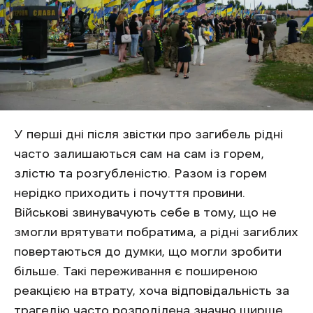
У перші дні після звістки про загибель рідні
часто залишаються сам на сам із горем,
злістю та розгубленістю. Разом із горем
нерідко приходить і почуття провини.
Військові звинувачують себе в тому, що не
змогли врятувати побратима, а рідні загиблих
повертаються до думки, що могли зробити
більше. Такі переживання є поширеною
реакцією на втрату, хоча відповідальність за
трагедію часто розподілена значно ширше,