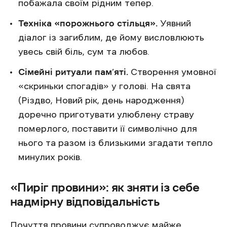
побажала своїм рідним тепер.
Техніка «порожнього стільця».
Уявний
діалог із загиблим, де йому висловлюють
увесь свій біль, сум та любов.
Сімейні ритуали пам’яті.
Створення умовної
«скриньки спогадів» у голові. На свята
(Різдво, Новий рік, день народження)
доречно приготувати улюблену страву
померлого, поставити її символічно для
нього та разом із близькими згадати тепло
минулих років.
«Пиріг провини»: як зняти із себе
надмірну відповідальність
Почуття провини супроводжує майже