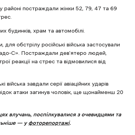
районі постраждали жінки 52, 79, 47 та 69
стрес.
х будинків, храм та автомобілі.
 для обстрілу російські війська застосували
адо-С». Постраждали дев’ятеро людей,
трої реакції на стрес та відмовилися від
кі війська завдали серії авіаційних ударів
ідок атаки загинув чоловік, ще щонайменш 20
ях влучань, поспілкувалися з очевидцями та
льніше — у
фоторепортажі
.