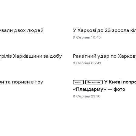
ятували двох людей
У Харкові до 23 зросла к
9 Cерпня 10:45
рілів Харківщини за добу
Ракетний удар по Харкову
9 Cерпня 08:43
и та пориви вітру
У Києві поп
Фото
Ексклюзив
«Плацдарму» — фото
8 Cерпня 23:10