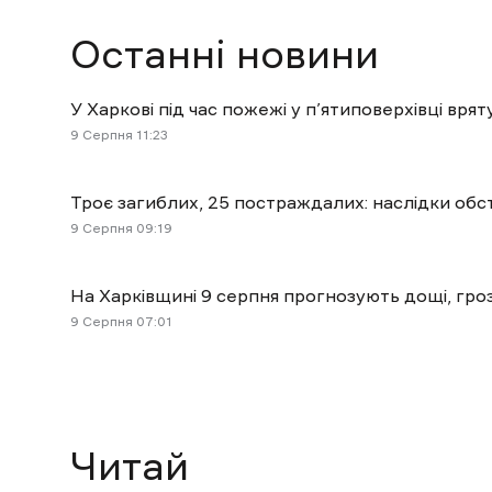
Останні новини
У Харкові під час пожежі у п’ятиповерхівці вр
9 Cерпня 11:23
Троє загиблих, 25 постраждалих: наслідки обст
9 Cерпня 09:19
На Харківщині 9 серпня прогнозують дощі, гроз
9 Cерпня 07:01
Читай