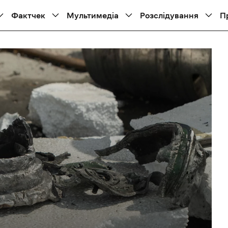
Фактчек
Мультимедіа
Розслідування
П