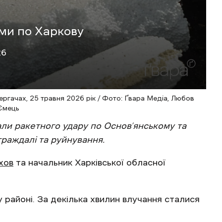
ми по Харкову
26
ергачах, 25 травня 2026 рік / Фото: Ґвара Медіа, Любов
Ємець
дали ракетного удару по Основ’янському та
раждалі та руйнування.
хов
та начальник Харківської обласної
 районі. За декілька хвилин влучання сталися