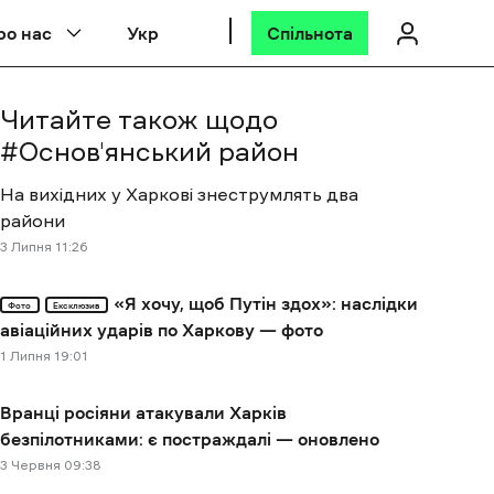
ро нас
Укр
Спільнота
Читайте також щодо
#
Основ'янський район
На вихідних у Харкові знеструмлять два
райони
3 Липня 11:26
«Я хочу, щоб Путін здох»: наслідки
Фото
Ексклюзив
авіаційних ударів по Харкову — фото
1 Липня 19:01
Вранці росіяни атакували Харків
безпілотниками: є постраждалі — оновлено
3 Червня 09:38