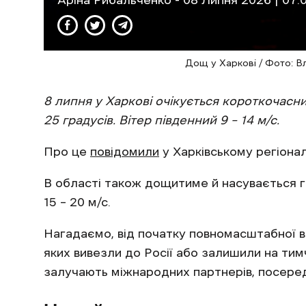
Аріна Рибальченко
- 08 Липня 2026 | 07:
Дощ у Харкові / Фото: В
8 липня у Харкові очікується короткочасн
25 градусів. Вітер південний 9 – 14 м/с.
Про це
повідомили
у Харківському регіона
В області також дощитиме й насувається г
15 – 20 м/с.
Нагадаємо, від початку повномасштабної в
яких вивезли до Росії або залишили на тим
залучають міжнародних партнерів, посередн