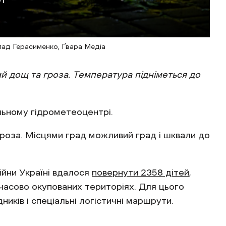
01
лад Герасименко, Ґвара Медіа
ий дощ та гроза. Температура підніметься до
льному гідрометеоцентрі.
роза. Місцями град можливий град і шквали до
ійни Україні вдалося
повернути 2358 дітей
,
часово окупованих територіях. Для цього
иків і спеціальні логістичні маршрути.