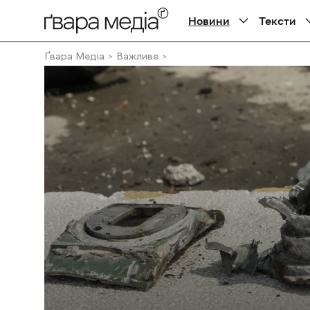
Новини
Тексти
Ґвара Медіа
Важливе