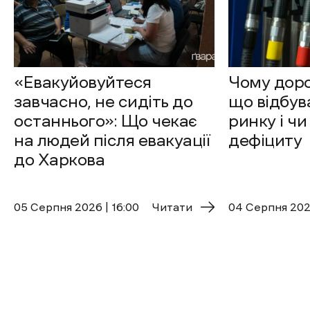
«Евакуйовуйтеся
Чому доро
завчасно, не сидіть до
що відбув
останнього»: Що чекає
ринку і чи
на людей після евакуації
дефіциту
до Харкова
05 Cерпня 2026 | 16:00
Читати
04 Cерпня 2026