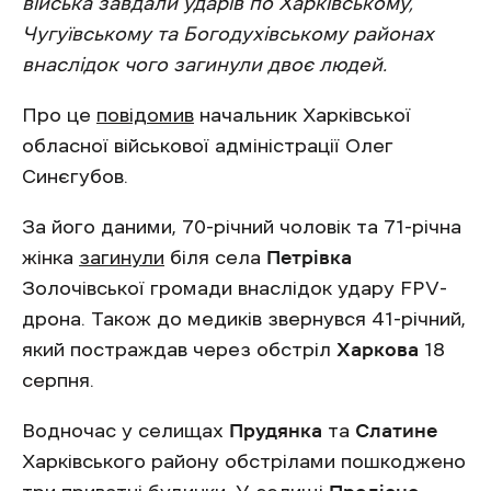
війська завдали ударів по Харківському,
Чугуївському та Богодухівському районах
внаслідок чого загинули двоє людей.
Про це
повідомив
начальник Харківської
обласної військової адміністрації Олег
Синєгубов.
За його даними, 70-річний чоловік та 71-річна
жінка
загинули
біля села
Петрівка
Золочівської громади внаслідок удару FPV-
дрона. Також до медиків звернувся 41-річний,
який постраждав через обстріл
Харкова
18
серпня.
Водночас у селищах
Прудянка
та
Слатине
Харківського району обстрілами пошкоджено