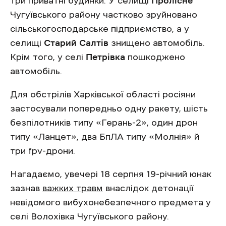
три приватні будинки. У селищі
Пролісне
Чугуївського району частково зруйновано
сільськогосподарське підприємство, а у
селищі
Старий Салтів
знищено автомобіль.
Крім того, у селі
Петрівка
пошкоджено
автомобіль.
Для обстрілів Харківської області росіяни
застосували попередньо одну ракету, шість
безпілотників типу «Герань-2», один дрон
типу «Ланцет», два БпЛА типу «Молнія» й
три fpv-дрони.
Нагадаємо, увечері 18 серпня 19-річний юнак
зазнав
важких травм
внаслідок детонації
невідомого вибухонебезпечного предмета у
селі Волохівка Чугуївського району.