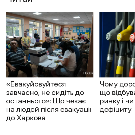
«Евакуйовуйтеся
Чому доро
завчасно, не сидіть до
що відбув
останнього»: Що чекає
ринку і чи
на людей після евакуації
дефіциту
до Харкова