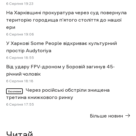
6 Cерпня 19:23
На Харківщині прокуратура через суд повернула
територію городища п’ятого століття до нашої
ери
6 Cерпня 19:06
У Харкові Some People відкриває культурний
простір Audytoriya
6 Cерпня 18:55
Від удару FPV-дроном у Боровій загинув 45-
річний чоловік
6 Cерпня 18:18
Через російські обстріли знищена
Ексклюзив
третина книжкового ринку
6 Cерпня 17:55
Більше новин
Читай