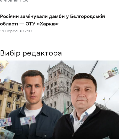
8 Жовтня 11:38
Росіяни замінували дамби у Бєлгородській
області — ОТУ «‎Харків»
19 Вересня 17:37
Вибір редактора