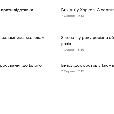
 проти відставки
Вихідні у Харкові: 8 сер
7 Cерпня 19:13
і «незламним» малюкам
З початку року росіяни о
разів
7 Cерпня 18:16
просування до Білого
Внаслідок обстрілу Ізюма
7 Cерпня 17:12