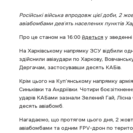
Російські війська впродовж цієї доби, 2 
авіабомбами дев’ять населених пунктів Ха
Про це станом на 16:00
йдеться
у зведенні
На Харківському напрямку ЗСУ відбили одну
здійснили авіаудари по Харкову, Вовчанськ
Дергачам, застосувавши десять КАБів.
Крім цього на Куп’янському напрямку армія
Синьківки та Андріївки. Чотири боєзіткненн
ударів КАБами зазнали Зелений Гай, Лісна 
десять авіабомб.
Нагадаємо, що протягом цього дня, 2 жовт
авіабомбами та одним FPV-дрон по територ