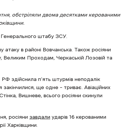
жовтня, обстріляли двома десятками керованими
рківщини.
 Генерального штабу ЗСУ.
 атаку в районі Вовчанська. Також росіяни
у, Великим Проходам, Черкаській Лозовій та
 РФ здійснила п’ять штурмів неподалік
я закінчилися, ще одне – триває. Авіаційних
Стінка, Вишневе, всього росіяни скинули
ня, росіяни
завдали
ударів 16 керованими
ії Харківщини.