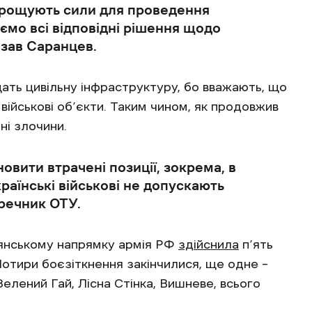
арощують сили для проведення
ємо всі відповідні рішення щодо
азав Саранцев.
щать цивільну інфраструктуру, бо вважають, що
ійськові об’єкти. Таким чином, як продовжив
ні злочини.
овити втрачені позиції, зокрема, в
раїнські військові не допускають
 речник ОТУ.
’янському напрямку армія РФ
здійснила
п’ять
 Чотири боєзіткнення закінчилися, ще одне –
елений Гай, Лісна Стінка, Вишневе, всього