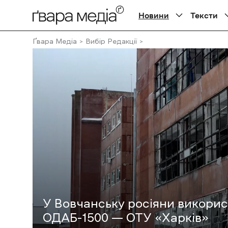
Новини
Тексти
Ґвара Медіа
Вибір Редакції
У Вовчанську росіяни використ
ОДАБ-1500 — ОТУ «Харків»