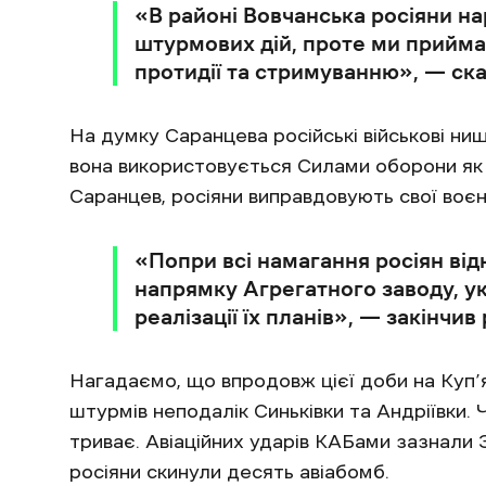
«В районі Вовчанська росіяни н
штурмових дій, проте ми прийма
протидії та стримуванню», — ск
На думку Саранцева російські військові ни
вона використовується Силами оборони як в
Саранцев, росіяни виправдовують свої воєн
«Попри всі намагання росіян відн
напрямку Агрегатного заводу, ук
реалізації їх планів», — закінчив
Нагадаємо, що впродовж цієї доби на Куп
штурмів неподалік Синьківки та Андріївки.
триває. Авіаційних ударів КАБами зазнали З
росіяни скинули десять авіабомб.