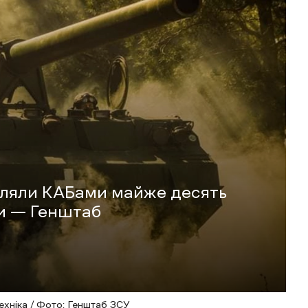
іляли КАБами майже десять
и — Генштаб
техніка / Фото: Генштаб ЗСУ