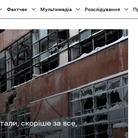
Фактчек
Мультимедіа
Розслідування
П
али, скоріше за все,