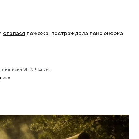
РФ
сталася
пожежа: постраждала пенсіонерка
 натисни Shift + Enter.
вщина