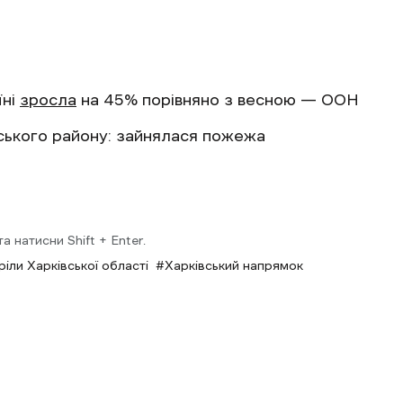
їні
зросла
на 45% порівняно з весною — ООН
ького району: зайнялася пожежа
 натисни Shift + Enter.
іли Харківської області
Харківський напрямок