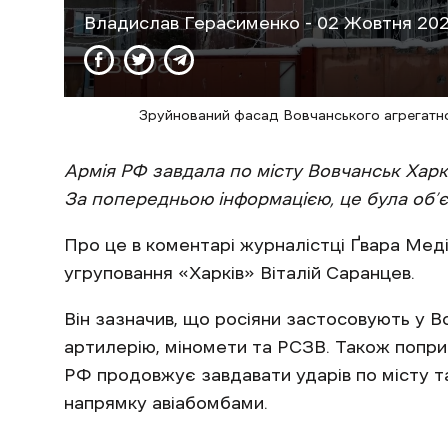
Владислав Герасименко
- 02 Жовтня 2024
Зруйнований фасад Вовчанського агрегатно
Армія РФ завдала по місту Вовчанськ Харк
За попередньою інформацією, це була об’
Про це в коментарі журналістці Ґвара Мед
угруповання «Харків» Віталій Саранцев.
Він зазначив, що росіяни застосовують у В
артилерію, міномети та РСЗВ. Також попри з
РФ продовжує завдавати ударів по місту т
напрямку авіабомбами.