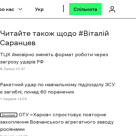
ро нас
Укр
Спільнота
Читайте також щодо #
Віталій
Саранцев
ТЦК ймовірно змінять формат роботи через
загрозу ударів РФ
8 Липня 10:47
Ракетний удар по навчальному підрозділу ЗСУ:
є загиблі, понад 60 поранених
1 Червня 14:05
ОТУ «‎Харків» спростовує повторне
Ексклюзив
захоплення Вовчанського агрегатного заводу
росіянами