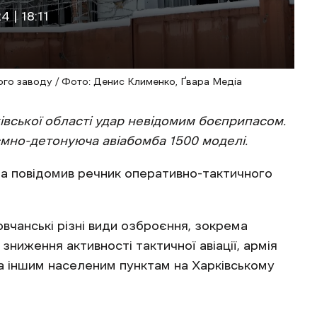
 | 18:11
го заводу / Фото: Денис Клименко, Ґвара Медіа
івської області удар невідомим боєприпасом.
ємно-детонуюча авіабомба 1500 моделі.
іа повідомив речник оперативно-тактичного
овчанські різні види озброєння, зокрема
ниження активності тактичної авіації, армія
а іншим населеним пунктам на Харківському