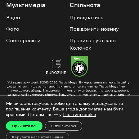
Мультимедіа
Спільнота
Відео
Приєднатись
Фото
Повідомити новину
Спецпроєкти
Правила публікації
Колонок
Усі права захищені. ©2016-2026. Ґвара Медіа. Використання матеріалів сайту
дозволяється лише за наявності активного посилання на “Ґвара Медіа” не
нижче другого абзацу. Використання контенту цифрових платформ дозволено
за наявності текстового підпису. Використання контенту для документальних
фільмів та інтегрованих продуктів дозволяється за умови отримання
схвалення від редакції.
Ми використовуємо cookie для аналізу відвідувань та
поліпшення контенту. Ваша згода допомагає нам бути
Суб’єкт у сфері онлайн-медіа; ідентифікатор медіа – R40-01353. Поштова
адреса: ГО «Ґвара Медіа», 61057, Харків, вул. Гоголя, 14, абонентська скринька
кращими. Детальніше — у
Політиці cookie
.
№7400
Підкинь нам тему на пошту – hello@gwaramedia.com
Прийняти всі
Відхилити всі
Модернізація сайту:
Керувати налаштуваннями