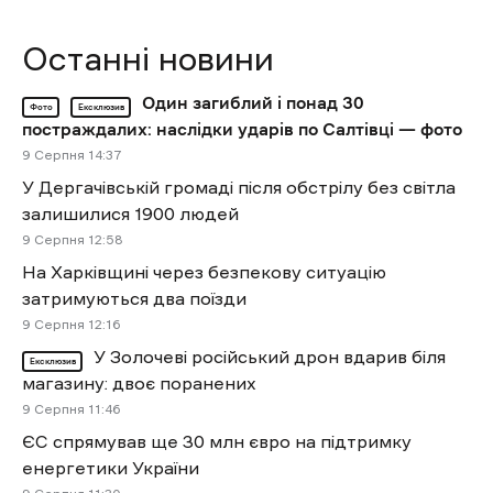
Останні новини
Один загиблий і понад 30
Фото
Ексклюзив
постраждалих: наслідки ударів по Салтівці — фото
9 Cерпня 14:37
У Дергачівській громаді після обстрілу без світла
залишилися 1900 людей
9 Cерпня 12:58
На Харківщині через безпекову ситуацію
затримуються два поїзди
9 Cерпня 12:16
У Золочеві російський дрон вдарив біля
Ексклюзив
магазину: двоє поранених
9 Cерпня 11:46
ЄС спрямував ще 30 млн євро на підтримку
енергетики України