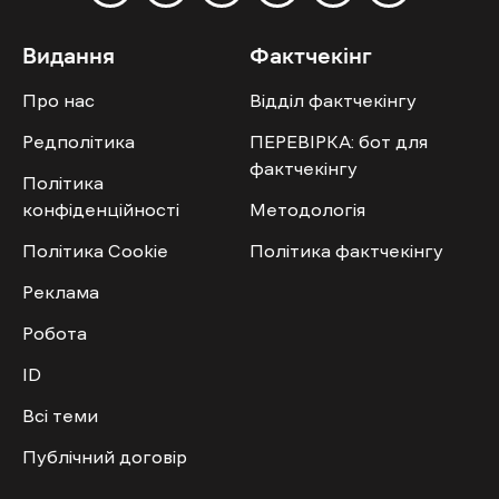
Видання
Фактчекінг
Про нас
Відділ фактчекінгу
Редполітика
ПЕРЕВІРКА: бот для
фактчекінгу
Політика
конфіденційності
Методологія
Політика Cookie
Політика фактчекінгу
Реклама
Робота
ID
Всі теми
Публічний договір