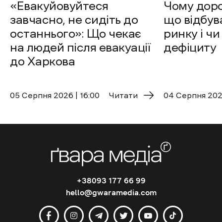
«Евакуйовуйтеся
Чому доро
завчасно, не сидіть до
що відбув
останнього»: Що чекає
ринку і чи
на людей після евакуації
дефіциту
до Харкова
05 Cерпня 2026 | 16:00
Читати
04 Cерпня 2026
+38093 177 66 99
hello@gwaramedia.com