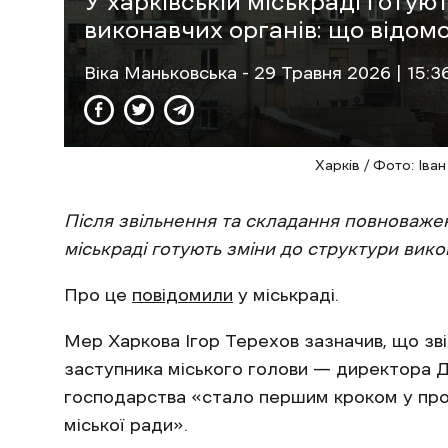
У харківській міськраді готую
виконавчих органів: що відом
Віка Маньковська
- 29 Травня 2026 | 15:3
Харків / Фото: Іва
Після звільнення та складання повноважен
міськраді готують зміни до структури вико
Про це
повідомили
у міськраді.
Мер Харкова Ігор Терехов зазначив, що зв
заступника міського голови — директора 
господарства «стало першим кроком у про
міської ради».