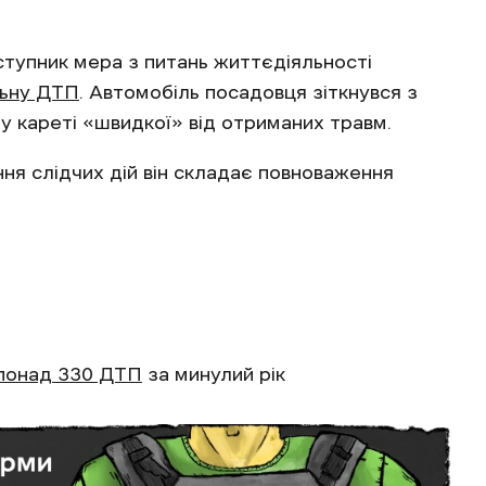
ступник мера з питань життєдіяльності
льну ДТП
. Автомобіль посадовця зіткнувся з
у кареті «швидкої» від отриманих травм.
ня слідчих дій він складає повноваження
понад 330 ДТП
за минулий рік