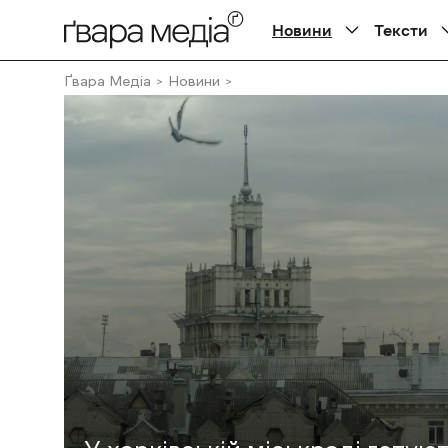
Новини
Тексти
Ґвара Медіа
Новини