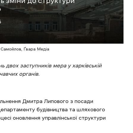
ть зміни до структури
о
6
н Самойлов, Ґвара Медіа
ь двох заступників мера у харківській
навчих органів.
ільнення Дмитра Липового з посади
Департаменту будівництва та шляхового
цесі оновлення управлінської структури