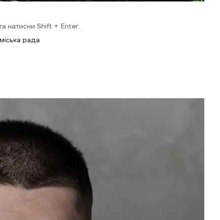
 натисни Shift + Enter.
 міська рада