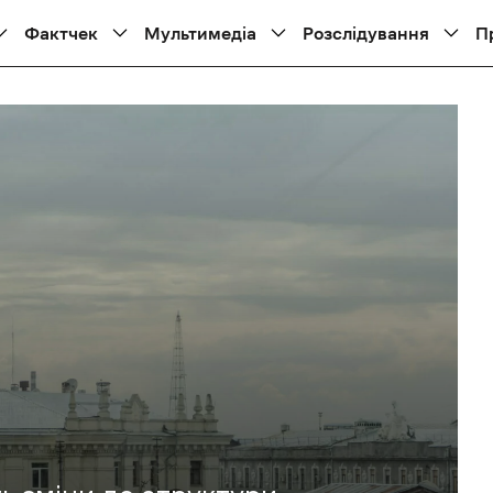
Фактчек
Мультимедіа
Розслідування
П