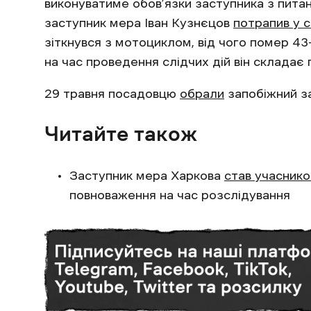
виконуватиме обов’язки заступника з пита
заступник мера Іван Кузнєцов
потрапив у 
зіткнувся з мотоциклом, від чого помер 43
на час проведення слідчих дій він складає
29 травня посадовцю
обрали
запобіжний за
Читайте також
Заступник мера Харкова
став учасник
повноваження на час розслідування