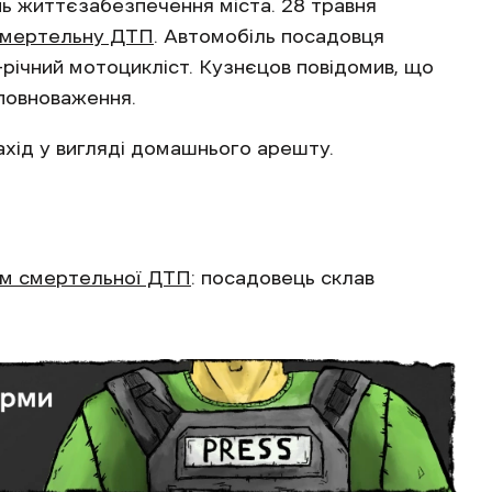
нь життєзабезпечення міста. 28 травня
смертельну ДТП
. Автомобіль посадовця
-річний мотоцикліст. Кузнєцов повідомив, що
 повноваження.
хід у вигляді домашнього арешту.
ом смертельної ДТП
: посадовець склав