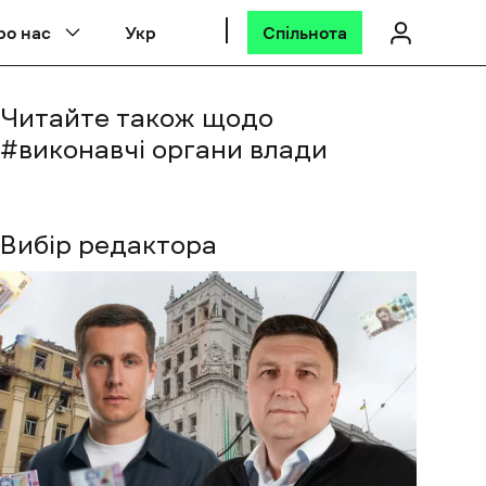
ро нас
Укр
Спільнота
Читайте також щодо
#
виконавчі органи влади
Вибір редактора