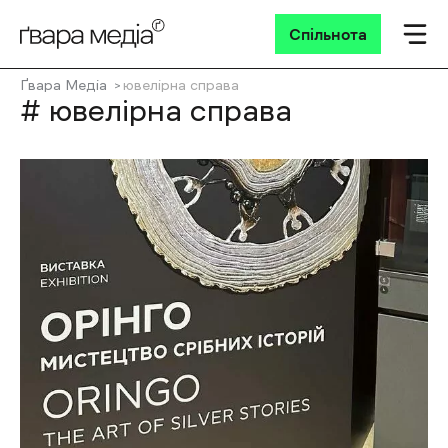
Спільнота
Ґвара Медіа
ювелірна справа
# ювелірна справа