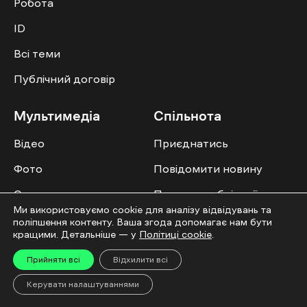
Робота
ID
Всі теми
Публічний договір
Мультимедіа
Спільнота
Відео
Приєднатись
Фото
Повідомити новину
Спецпроєкти
Правила публікації
Ми використовуємо cookie для аналізу відвідувань та
Колонок
поліпшення контенту. Ваша згода допомагає нам бути
кращими. Детальніше — у
Політиці cookie
.
Прийняти всі
Відхилити всі
Керувати налаштуваннями
Усі права захищені. ©2016-2026. Ґвара Медіа. Використання матеріалів сайту
дозволяється лише за наявності активного посилання на “Ґвара Медіа” не
нижче другого абзацу. Використання контенту цифрових платформ дозволено