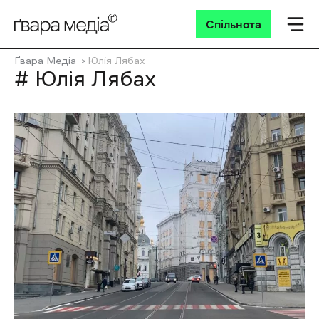
Спільнота
Ґвара Медіа
Юлія Лябах
# Юлія Лябах