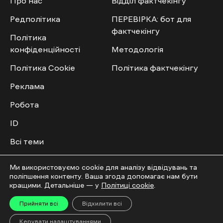
Про нас
Відділ фактчекінгу
Редполітика
ПЕРЕВІРКА: бот для
фактчекінгу
Політика
конфіденційності
Методологія
Політика Cookie
Політика фактчекінгу
Реклама
Робота
ID
Всі теми
Публічний договір
Ми використовуємо cookie для аналізу відвідувань та
поліпшення контенту. Ваша згода допомагає нам бути
Мультимедіа
Спільнота
кращими. Детальніше — у
Політиці cookie
.
Прийняти всі
Відхилити всі
Відео
Приєднатись
Керувати налаштуваннями