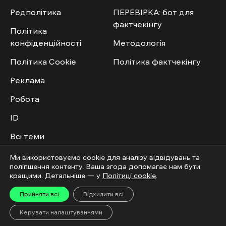
Редполітика
ПЕРЕВІРКА: бот для
фактчекінгу
Політика
конфіденційності
Методологія
Політика Cookie
Політика фактчекінгу
Реклама
Робота
ID
Всі теми
Публічний договір
Ми використовуємо cookie для аналізу відвідувань та
поліпшення контенту. Ваша згода допомагає нам бути
кращими. Детальніше — у
Політиці cookie
.
Мультимедіа
Спільнота
Прийняти всі
Відхилити всі
Відео
Приєднатись
Керувати налаштуваннями
Фото
Повідомити новину