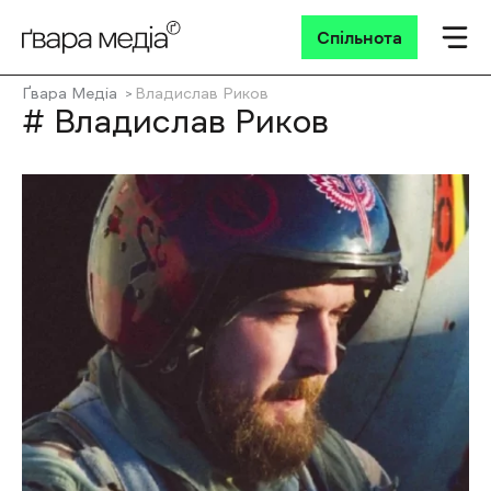
Спільнота
Ґвара Медіа
Владислав Риков
# Владислав Риков