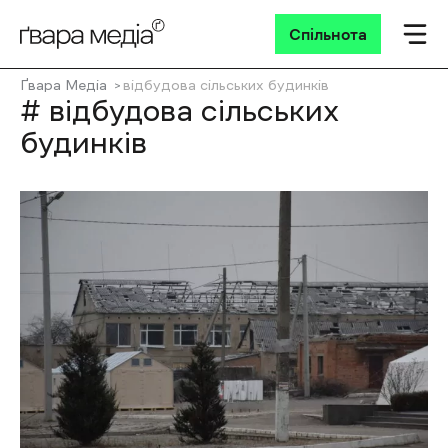
Спільнота
Ґвара Медіа
відбудова сільських будинків
# відбудова сільських
будинків