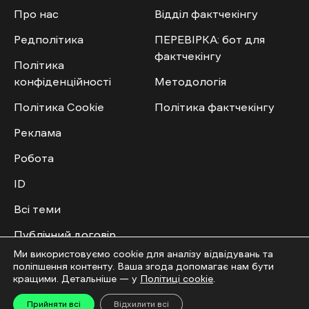
Про нас
Відділ фактчекінгу
Редполітика
ПЕРЕВІРКА: бот для
фактчекінгу
Політика
конфіденційності
Методологія
Політика Cookie
Політика фактчекінгу
Реклама
Робота
ID
Всі теми
Публічний договір
Ми використовуємо cookie для аналізу відвідувань та
поліпшення контенту. Ваша згода допомагає нам бути
Мультимедіа
Спільнота
кращими. Детальніше — у
Політиці cookie
.
Відео
Приєднатись
Прийняти всі
Відхилити всі