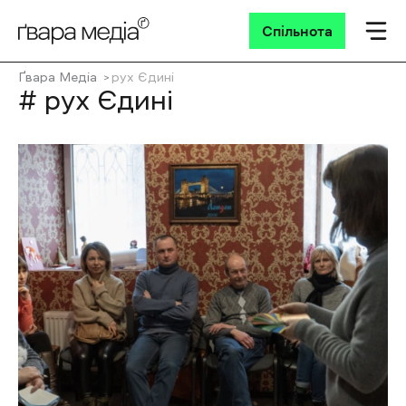
Спільнота
Ґвара Медіа
рух Єдині
# рух Єдині