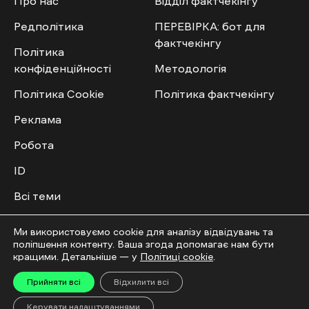
Про нас
Відділ фактчекінгу
Редполітика
ПЕРЕВІРКА: бот для
фактчекінгу
Політика
конфіденційності
Методологія
Політика Cookie
Політика фактчекінгу
Реклама
Робота
ID
Всі теми
Публічний договір
Ми використовуємо cookie для аналізу відвідувань та
поліпшення контенту. Ваша згода допомагає нам бути
Мультимедіа
Спільнота
кращими. Детальніше — у
Політиці cookie
.
Прийняти всі
Відхилити всі
Відео
Приєднатись
Керувати налаштуваннями