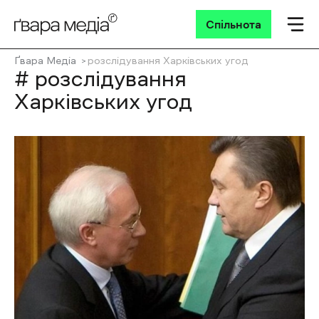
Спільнота
Ґвара Медіа
розслідування Харківських угод
# розслідування
Харківських угод