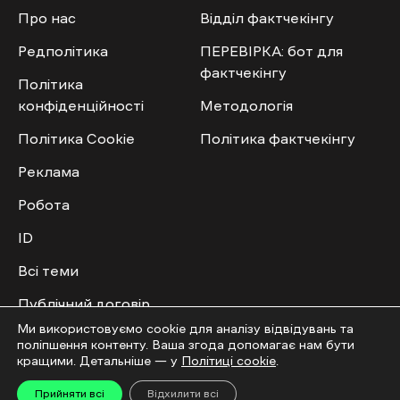
Про нас
Відділ фактчекінгу
Редполітика
ПЕРЕВІРКА: бот для
фактчекінгу
Політика
конфіденційності
Методологія
Політика Cookie
Політика фактчекінгу
Реклама
Робота
ID
Всі теми
Публічний договір
Ми використовуємо cookie для аналізу відвідувань та
поліпшення контенту. Ваша згода допомагає нам бути
Мультимедіа
Спільнота
кращими. Детальніше — у
Політиці cookie
.
Відео
Приєднатись
Прийняти всі
Відхилити всі