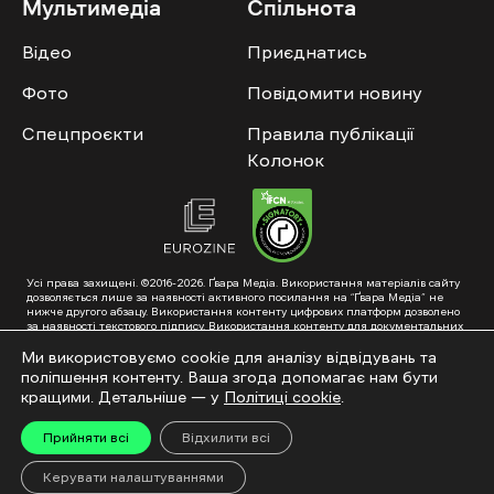
Мультимедіа
Спільнота
Відео
Приєднатись
Фото
Повідомити новину
Спецпроєкти
Правила публікації
Колонок
Усі права захищені. ©2016-2026. Ґвара Медіа. Використання матеріалів сайту
дозволяється лише за наявності активного посилання на “Ґвара Медіа” не
нижче другого абзацу. Використання контенту цифрових платформ дозволено
за наявності текстового підпису. Використання контенту для документальних
фільмів та інтегрованих продуктів дозволяється за умови отримання
схвалення від редакції.
Ми використовуємо cookie для аналізу відвідувань та
поліпшення контенту. Ваша згода допомагає нам бути
Суб’єкт у сфері онлайн-медіа; ідентифікатор медіа – R40-01353. Поштова
адреса: ГО «Ґвара Медіа», 61057, Харків, вул. Гоголя, 14, абонентська скринька
кращими. Детальніше — у
Політиці cookie
.
№7400
Підкинь нам тему на пошту – hello@gwaramedia.com
Прийняти всі
Відхилити всі
Модернізація сайту:
Керувати налаштуваннями