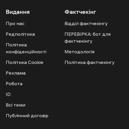
Видання
Фактчекінг
Про нас
Відділ фактчекінгу
Редполітика
ПЕРЕВІРКА: бот для
фактчекінгу
Політика
конфіденційності
Методологія
Політика Cookie
Політика фактчекінгу
Реклама
Робота
ID
Всі теми
Публічний договір