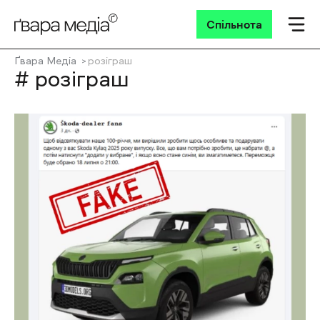
Спільнота
Ґвара Медіа
розіграш
# розіграш