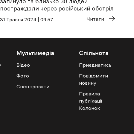
загинуло та близько 30 людей
постраждали через російський обстріл
Читати
31 Травня 2024 | 09:57
Мультимедіа
Спільнота
у
Відео
Приєднатись
Фото
Повідомити
новину
Спецпроєкти
Правила
публікації
Колонок