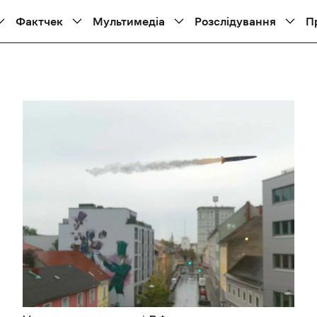
Фактчек
Мультимедіа
Розслідування
П