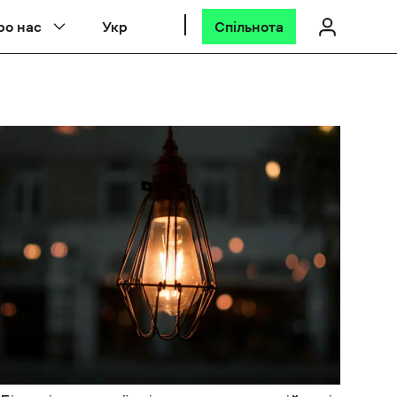
ро нас
Укр
Спільнота