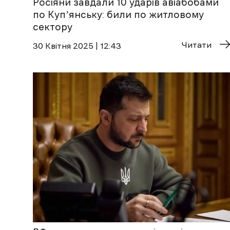
Росіяни завдали 10 ударів авіабобами
по Купʼянську: били по житловому
сектору
Читати
30 Квітня 2025 | 12:43