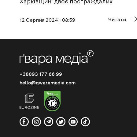
Харківщині двоє постраждалих
Читати
12 Cерпня 2024 | 08:59
+38093 177 66 99
hello@gwaramedia.com