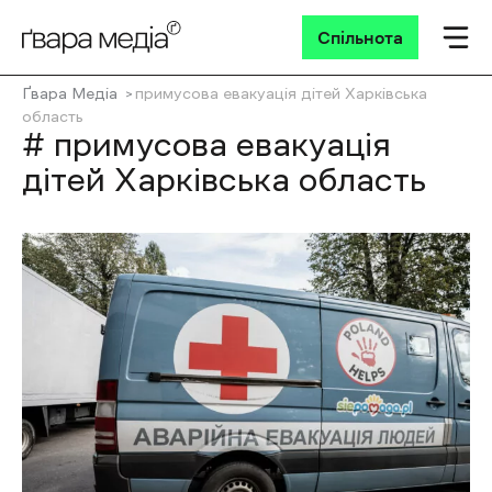
Спільнота
Ґвара Медіа
примусова евакуація дітей Харківська
область
# примусова евакуація
дітей Харківська область