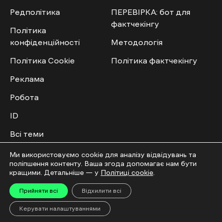
Редполітика
ПЕРЕВІРКА: бот для
фактчекінгу
Політика
конфіденційності
Методологія
Політика Cookie
Політика фактчекінгу
Реклама
Робота
ID
Всі теми
Публічний договір
Ми використовуємо cookie для аналізу відвідувань та
поліпшення контенту. Ваша згода допомагає нам бути
кращими. Детальніше — у
Політиці cookie
.
Мультимедіа
Спільнота
Прийняти всі
Відхилити всі
Відео
Приєднатись
Керувати налаштуваннями
Фото
Повідомити новину